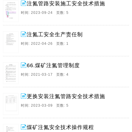
注氮管路安装施工安全技术措施
一,施工方案1,管路安装路线,轨道大巷注氮管路运输大巷
运输巷综采面下偶角,路线见图1,2,管。
时间: 2023-09-24 页数: 5
10、矿井使用的膜分离与碳分子筛制氮机的原理及优缺
点,防灭火工作是煤矿安全工作中的一项重要工作,而井下
注氮工安全生产责任制
防灭的方法一般采用惰化防灭火技术,惰化防灭火技术是
指将惰性气体送入拟处理区,达到抑制煤自燃或扑灭已生
时间: 2022-04-26 页数: 1
火灾。
11、副斜井注氮管路安装实施方案一,概况根据矿井注氮
66.煤矿注氮管理制度
防灭火系统设计要求,矿井新安装地面防灭火制氮系统,为
保证综采工作面注氮防灭火措施能够及时有效实施到位,
时间: 2021-03-17 页数: 4
现结合矿井实际情况,计划拆除副斜井顶部工字钢管架上
黄泥灌浆管,重新安装敷设一趟108注氮管路。
更换安装注氮管路安全技术措施
12、集团,有限责任公司,煤矿21031工作面采空区注氮安
全技术措施编制单位,编制日期,2024年11月7日21031工
时间: 2023-03-09 页数: 5
作面采空区注氮安全技术措施单位审批意见签字日期编
写审核通风科生产技术科开拓掘进科防突科机电运输科
地质测量科调度室安全监察科副总。
煤矿注氮安全技术操作规程