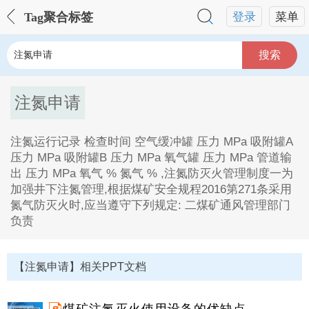
Tag聚合标签
登录
菜单
搜索
注氮申请
注氮运行记录 检查时间 空气缓冲罐 压力 MPa 吸附罐A
压力 MPa 吸附罐B 压力 MPa 氧气罐 压力 MPa 管道输
出 压力 MPa 氧气 % 氮气 % ,注氮防灭火管理制度一为
加强井下注氮管理,根据煤矿安全规程2016第271条采用
氮气防灭火时,应当遵守下列规定: 二煤矿通风管理部门
负责
注氮申请Tag内容描述：
1、注氮运行记录检查时间空气缓冲罐压力MPa吸附罐A
【注氮申请】相关PPT文档
压力MPa吸附罐B压力MPa氧气罐压力MPa管道输出压
力MPa氧气,氮气。
2、注氮防灭火管理制度一为加强井下注氮管理,根据煤