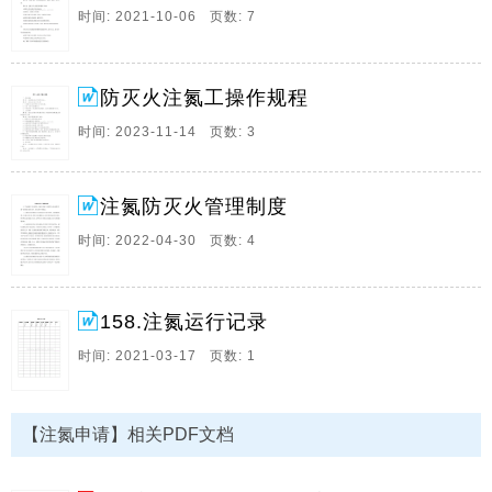
13、采煤工作面注氮防灭火设计根据煤矿安全规程第二
时间: 2021-10-06 页数: 7
百三十二条规定,开采容易和自燃煤层时,必须对采空区,
突出和冒落孔洞等孔隙采取预防性灌浆或全部充填,喷洒
阻化剂,注阻化泥浆,注凝胶,注惰性气体,均压等。
防灭火注氮工操作规程
14、银宇煤矿井下移动式膜分离式注氮系统设计方案一,
时间: 2023-11-14 页数: 3
矿井概况山西华润煤业有限公司银宇煤矿井田位于位于
古交市西北7km,白家沟村一带,行政区划隶属梭峪乡管
辖,银宇煤矿为低瓦斯矿井,生产能力0,60Mta,批准开采
注氮防灭火管理制度
029煤层,井田面积1,6356km。
时间: 2022-04-30 页数: 4
15、注氮,灌浆,一通三防,管理工作1,主管业务科室,通风
队必须根据矿井采掘接续做好注氮,灌浆等防灭火工作,确
保不影响井下回采工作面和掘进工作面的正常推进和掘
158.注氮运行记录
进,2,通风队对注氮,灌浆等工作严格按既定的工作流程管
理实施,区队管理人员严格督查,确保。
时间: 2021-03-17 页数: 1
16、通风设施管理制度及构筑标准,修订,为加强我矿通
风设施施工质量和日常维护管理工作,保证井下通风系统
【注氮申请】相关PDF文档
稳定,确保我矿安全生产工作顺利进行,根据煤矿安全规程
有关规定,结合我矿实际情况,特制定本管理制度,一,通风