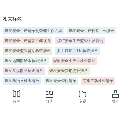
17、前 言 安 全 生 产 事 关 人 民 群 众 生 命 财 产 安
全 ， 事 关 改 革 开 放 、 经 济 社 会 发 展 和 稳 定 大
局 。 近 年 来 ， 在 省 委 、 省 政 府 的 高 度 重 视 和
相关标签
坚 强 领 导 下 ， 我 省 认 真 贯 彻。
18、 贵州省绿宝能源开发有限公司 煤矿安全生产监管
煤矿安全生产清单制管理工作方案
煤矿安全生产日常工作清单
检查清单 2017年9月 目 录 一、煤矿安全生产监管检查
煤矿安全生产监管三年规划
煤矿安全生产监管人员职责
清单 （一）煤矿安全全面大检查清单（样本） 1.机构制
度1 2.采煤4 3.掘进5 4.地测与防治水7 5.机电12 6.运输
煤矿安全监管监察检查清单
井工煤矿221项检查清单
15。
煤矿地测防治水检查清单
煤矿安全生产大检查活动
煤矿采煤队长检查清单
煤矿安全费用提取清单
煤矿防治水检查清单
煤矿安全管控清单
雨季三防检查清单
运输各种检查清单
一通三防检查清单
火工品检查清单
日常检查清单
机电检查清单
检查清单
首页
分类
专题
我的
标签
> 一通三防检查清单[编号:131030]