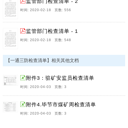
监管部门检查清单 - 2
14、 附件4 毕节市煤矿安全周检查清单 时间 检查人人
时间: 2020-02-18 页数: 556
员 项目 检查内容 存在隐患 问题 检查方式 备注 必查部
分 一 安全管理 1 安全管理机构健全 五职矿长在岗在位
矿级领导执行入井带班 情况 是否实现井下交接班 带班
监管部门检查清单 - 1
时间是否符合要求 查资料 人员定位 2 煤矿特种作业人
员配备是否满足要求 持证上岗 查资料 现场 3 煤矿执行
时间: 2020-02-18 页数: 548
作业规程 操作规程及相关管理制度 查资料 现场 4 检查
线路上碰到的各岗。
【一通三防检查清单】相关其他文档
15、更多煤矿精品资料，微信关注：煤矿安全知识 8.3
采煤 一、基本条件 不存在以下重大事故隐患： （1）矿
井全年原煤产量超过矿井核定生产能力110%的，或者矿
附件3：驻矿安监员检查清单
井月产量超过矿井核定生产能力10%的； （2）矿井开
时间: 2020-04-03 页数: 3
拓、准备、。
16、前 言 安 全 生 产 事 关 人 民 群 众 生 命 财 产 安
附件4.毕节市煤矿周检查清单
全 ， 事 关 改 革 开 放 、 经 济 社 会 发 展 和 稳 定 大
局 。 近 年 来 ， 在 省 委 、 省 政 府 的 高 度 重 视 和
时间: 2020-04-03 页数: 3
坚 强 领 导 下 ， 我 省 认 真 贯 彻。