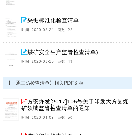
个人对照检查理想信念方面存在的问题清单，供大家参
考选择。 个人对照检查理想信念方面存在的问题清单 坚
定理想信念，就要认真学习党章党规和书记总书。
采掘标准化检查清单
12、党员对照检查清单 一(一)在加强思想政治建设，深
时间: 2020-02-24 页数: 22
入学习贯彻_新时代中国特色社会主义思想方面存在的问
题(3条) (二)在贯彻落实重要讲话、重要指示批示精神和
中央决策部署方面存在的问题(4条) (三)在履职尽责、担
煤矿安全生产监管检查清单)
当作为，推动高质量发展方面存在的问题(3条) (四)在持
续转变作风，力戒形式主义官僚主义方面存在的问题(3
时间: 2020-01-10 页数: 49
条) (五)在履行全面从严治党责任，加强自身建设方面存
在的问题(3条) (一)。
【一通三防检查清单】相关PDF文档
13、冰冻天气常常伴随着急剧的降温、凛冽寒风和/ 或
大雪，会造成屋面坍塌、管路破裂、建筑物浸水，使企
业陷于停顿。这种灾害随处都有可能发生。 在冰冻天气
方安办发[2017]105号关于印发大方县煤
较常见的地区，冰冻灾害常常是由于工厂内部的缺陷而
矿领域监管检查清单的通知
引发的：维修后没有更换保温层，或者门窗封闭不严
时间: 2020-04-03 页数: 50
等。在不常出现冰冻天气的地方，保温不足或门窗关闭
不严可能会造成水管破裂和水损，或者导致消防喷淋系
统受损和喷淋漏水。 在我国南方很少有冰冻天。