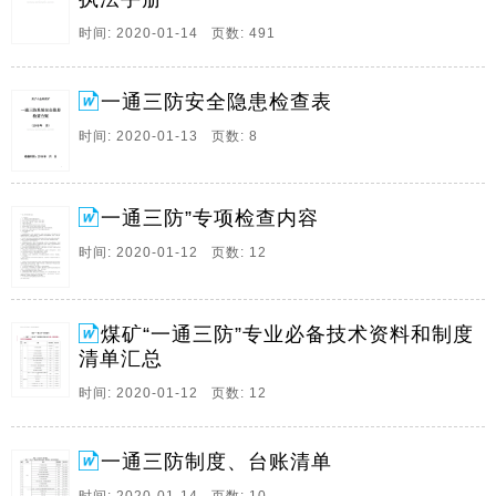
（2018年 月） 检查时间：2018年 月 日 “一通三防”系统
时间: 2020-01-14 页数: 491
安全隐患检查表 检查日期： 年 月 日 序号 隐患排查内
容 检查结果 一 通风系统 1 通风系统和设施 。
一通三防安全隐患检查表
3、“一通三防”专项检查表111 （一）通风系统： 1、
平、斜巷施工必须有经审批的通风设计； 2、掘进工作
时间: 2020-01-13 页数: 8
面个数及串联通风必须符合规程要求； 3、工作面、峒
室、巷道风量、风速符合规程规定； 4、严禁无计划
停。
一通三防”专项检查内容
4、微信关注：煤矿安全知识 下载更多煤矿精品资料 煤
时间: 2020-01-12 页数: 12
矿“一通三防”资料清单 一、煤矿“一通三防”图纸报表台
账记录名称、更新周期、保存时间管理要求 编号 类别
名称 更新周期 保存时间 1 图纸 矿井通风系统图 季度
煤矿“一通三防”专业必备技术资料和制度
绘。
清单汇总
5、煤矿“一通三防”资料清单 一、煤矿“一通三防”图纸报
时间: 2020-01-12 页数: 12
表台账记录名称、更新周期、保存时间管理要求 编号 类
别 名称 更新周期 保存时间 1 图纸 矿井通风系统图 季度
一通三防制度、台账清单
绘制 月度更新 永久保存 2 矿井避灾路线图 每月 永。