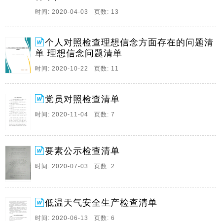
9、附件5：XXX县（区）周检查清单执行情况报告表填
时间: 2020-04-03 页数: 13
报单位（签章）： 填报日期： 填报人员：应检查矿次实
际检查矿次检查隐患总条数存在重大隐患煤矿名称重大
个人对照检查理想信念方面存在的问题清
违法违规行为名称煤安局局长签字安全监管局局长签字
单 理想信念问题清单
备注123.1。
时间: 2020-10-22 页数: 11
10、附件1煤矿企业岗位班检查清单（参考样本）一、带
班矿领导检查清单（参考样单）二、班组长班检查清单
（参考样单）例1. 综采工作面跟班负责人检查清单（参
党员对照检查清单
考样单）例2. 掘进工作面跟班负责人检查清单（参考样
时间: 2020-11-04 页数: 7
单）例3. 通风队跟班负责人检查清单（参考样单）例4
防突队跟班负责人检查清单（参考样单）三、安全员班
检查清单（参考样单）四、瓦检员班检查清单（参考样
要素公示检查清单
单）五、。
时间: 2020-07-03 页数: 2
11、个人对照检查理想信念方面存在的问题清单 理想信
念问题清单 精品文档，仅供参考 个人对照检查理想信念
方面存在的问题清单 理想信念问题清单 坚定理想信念，
就要认真学习党章党规和书记总书记系列重要讲话，将
低温天气安全生产检查清单
其精神内化于心、外化于行。本站为大家整理的相关的
时间: 2020-06-13 页数: 6