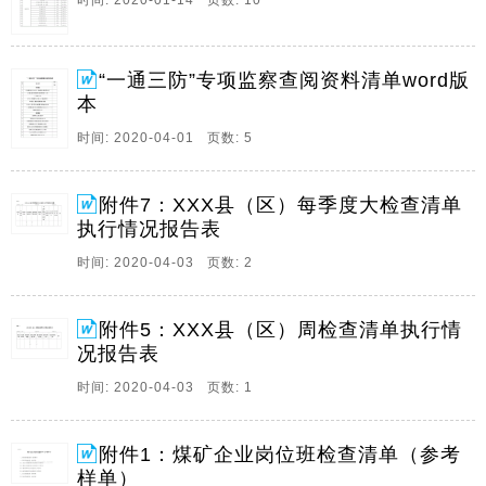
时间: 2020-01-14 页数: 10
6、“一通三防”专项监察查阅资料清单序号资料名称检查
情况一矿井通风1矿井通风系统图（分层图、立体示意
图、通风网络图）2矿井通风能力年度核定报告和年度生
产计划3矿井通风报表4矿井设计和采掘作业规程（查一
“一通三防”专项监察查阅资料清单word版
通三防部分）5串联通风、巷道贯通安全技术措施6反风
本
演习、通风阻力测定和通风机性能测定报告。
时间: 2020-04-01 页数: 5
7、 二 井下 检查清单 检查人员 入井时间 日 时 分 时 分
检查路线 矿井现状 公告牌板井下作业点填写状态 检查
附件7：XXX县（区）每季度大检查清单
地点现场实际状态 序号 检查内容 掘进工作面 1 采煤工
执行情况报告表
作面 1 检查路线上碰到 的其他地点瓦斯 浓度 2 2 1 瓦斯
检查情况 T1传感器安 装位置 距 顶板不大于 30cm 距巷
时间: 2020-04-03 页数: 2
道壁不小 20cm 距迎头不大 于5m 且在 风筒出风口 另侧
是否 符合要求 数值 吊挂位置是否符 。
附件5：XXX县（区）周检查清单执行情
8、附件7XXX县（区）每季度大检查清单执行情况报告
况报告表
表填报单位（签章）： 填报日期： 填报人员：应检查矿
时间: 2020-04-03 页数: 1
次实际检查矿次检查隐患总条数存在重大隐患的煤矿名
称重大违法违规行为名称煤安局局长签字工能（经能、
经发）局分管行业副局长或煤炭局局长安全监管局局长
附件1：煤矿企业岗位班检查清单（参考
签字工能（经能、经。
样单）