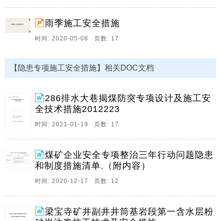
2、淮北矿业股份有限公司童亭煤矿 II86排水大巷揭煤防
突专项设计 及安全技术措施 编 制 单 位： 瓦 斯 办 保
雨季施工安全措施
存 单 位： 编 制 日 期：2012年02月23日 审 批 记 录 措
时间: 2020-05-08 页数: 17
施名称：II86排水大巷揭煤防突专项设计及安全技术措
施 编制单位 瓦 斯 办 签名 日 期 编 制 人 审 核 会审单
位 生产部（技术） 生产部（地测。
【隐患专项施工安全措施】相关DOC文档
3、xx县煤矿安全专项整治三年行动问题隐患和制度措施
清单 编制时间：2020年9月10日 整治任务 主要问题 制
286排水大巷揭煤防突专项设计及施工安
度措施 责任单位 整改时限 整改情况 备注 序号 内 容
全技术措施2012223
一、铁腕整治煤炭行业 （一）提升办矿水平 1 煤矿发展
时间: 2021-01-19 页数: 17
方式落后、科技水平不高。 1.坚决贯彻执行云南省人民
政府办公厅关于印发的通知（云政办发201961号）、云
南省人民政府关于整治。
煤矿企业安全专项整治三年行动问题隐患
和制度措施清单.（附内容）
4、 梁宝寺矿井副井井筒基岩段第 含水层 粉砂岩注浆施
工技术安全措施 项目经理 措施编制 杨大华 编制单位 中
时间: 2020-12-17 页数: 12
煤五公司三第五项目部 编制日期 二 三年二月二十二日
梁宝寺矿井副井井筒基岩段第 含水层 粉砂岩注浆技术安
梁宝寺矿井副井井筒基岩段第一含水层粉
全措施 一 工程概况 梁宝寺矿井副井井筒现已成井至467