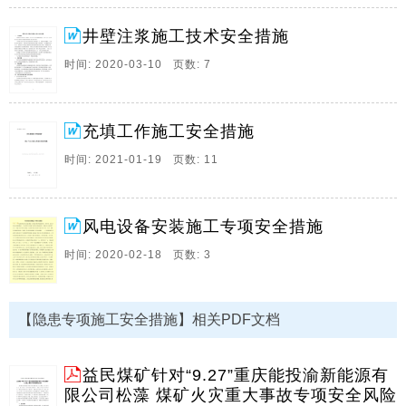
为保证施工安全特编制本措施 具体内容如下 一 施工技
术要求 1 锚索钢绞线全长6m 锚索孔深5 70m 锚索孔角
井壁注浆施工技术安全措施
度87以上 2 打锚索眼前 必须根据工字钢梁上孔的位置和
时间: 2020-03-10 页数: 7
眼距在顶板上画好眼位 3 锚索外露长度100 30。
10、一、事由： 二、施工 时间： 三、施工地点： 四、
施工组织： 施工队组： 施工负责人： 安全负责人： 施
充填工作施工安全措施
工人员： 五、注意事项： 1、所有施工及检修人员必须
时间: 2021-01-19 页数: 11
听从检修负责人的统一指挥。 2、在进行点氧焊作业
时，除安。
11、 道路维修施工方案 因一期还原南干法路路面下
风电设备安装施工专项安全措施
陷，长约12.8米，宽6米，需进行拆除重新修复。 施工
时间: 2020-02-18 页数: 3
负责人： 位置： 一、 地下管线情况：道路南侧，有消
防管道一道，一次水管两道，无强电、弱电、通信等线
路； 二、 施工时间： 三、 主要材料及机械准备：商混
约20立方米，三七灰土约20立方米，路沿石约30米。80
【隐患专项施工安全措施】相关PDF文档
小型破碎机破碎一台，打夯机一台，混凝土振动棒一
套。 四、 施工方案： 1、 干法路塌陷部分整。
益民煤矿针对“9.27”重庆能投渝新能源有
12、安装施工技术方案及安全措施 安装施工技术方案及
限公司松藻 煤矿火灾重大事故专项安全风险