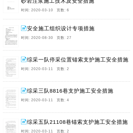
砂岩注浆施工技术及安全措施
8m 工作面垂深471 1m 2003年2月21日根据 梁宝寺矿井
副井井筒基岩段探水措施 以及筹建处 监理部要求 对现
时间: 2020-03-10 页数: 6
工作面以下的。
5、 XXX煤矿安全专项整治三年行动问题隐患和制度措
安全施工组织设计专项措施
施清单 单位：犍为县XXX煤业有限公司XXX煤矿 填表
时间: 2020-08-30 页数: 27
人： 审核人： 填表日期：2020年11月20日 整治项目 问
题隐患 制度措施 整改责任单位序号 问题隐患问题 序号
制度措施内容 煤矿 企业 安全 生产 责任 体系 煤矿（企
业） 安全生产主体 责任清单 煤矿（企业） 岗位安全生
综采一队停采位置锚索支护施工安全措施
产 主体责任清单 煤矿（企业） 安全生产制度 清单 煤矿
时间: 2020-03-11 页数: 2
（企。
6、xx隧道安全施工专项措施 1.安全目标 杜绝重大、大
事故和因工死亡事故。 因工负伤率：年重伤率控制在
综采三队8816巷支护施工安全措施
0.6，负伤率控制在5。 杜绝隧道施工重大责任坍方事
时间: 2020-03-11 页数: 4
故。 杜绝重大责任火灾事故。 杜绝爆破物品被盗、丢失
和违章作业事故。 杜绝防洪责任事故。 2.安全施工原则
坚持“安全第一，预防为主”和坚持“管生产必须管安全”的
综采五队21108巷锚索支护施工安全措施
原则，加强安全生产宣传教育，增强全员安全意识，建
立健全各项安全生产的管理机构和安全生产。
时间: 2020-03-11 页数: 2