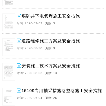
7、12 410盘区81013停采位置锚索支护施工安全技术措
根据矿安排 由工程三队到综采一队12 层410盘区81013
煤矿井下电氧焊施工安全措施
工作面停采位置进行锚索支护 为保证施工安全特编制本
措施 具体内容如下 1 施工前 必须提前将支护材料运到
时间: 2020-03-02 页数: 3
位 2 锚索支护具体位置矿上指定人员确定 3 施工前 需综
采一队配合 将施工位置附近综采机电设备开关打至零位
以确保锚索施工安全 4 锚索支护 锚索支护在液压支架掩
道路维修施工方案及安全措施
护下进行 由外。
时间: 2020-08-30 页数: 3
8、12 层408盘区8816工作面停采维护安全技术措施 根
据矿领导安排 由工程三队到12 层408盘区8816停采工作
面进行顶板维护 停采支护采取锚索 锚索组 锚杆 双层金
安装施工技术方案及安全措施
属网联合支护 顶煤厚度2 5 3 0米 采高4 2米 为确保施工
安全特编制本措施 具体内容如下 一 支护要求 1 锚索维
时间: 2020-08-03 页数: 13
护顶板 距停采线9 0米 6 6米 4 6米 3 4米 2 2米 1 0米处
各打一排锚索 间距1 75米 六排。
15109专用抽采措施巷整巷施工安全措施
9、11 2 层311盘区21108顶板维护安全技术措施 根据矿
领导安排 由工程三队到11 2 层311盘区21108巷380m至
时间: 2020-06-04 页数: 26
600m段进行顶板维护 维护方法为支设3眼工字钢锚索梁