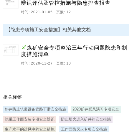
安全措施 *混凝土有限公司为适应市场需要和企业发展
辨识评估及管控措施与隐患排查报告
战略，现将*水泥搅拌站120现有生产装备2套运至*矿
时间: 2021-01-05 页数: 12
区，重新安装，按2套生产线设计。装备需吊装、吊记、
运输、检测，工作量大，也存有很大风险。此次运输条
件：为装备成品保护性运输，且便于今后安装。在运输
【隐患专项施工安全措施】相关其他文档
道路及各方条件最大允许情况下，尽可能制定以下安装
施工技术方案及安全措施。工期：*年*。
煤矿安全专项整治三年行动问题隐患和制
13、阳煤集团平舒公司15109专用抽采措施巷整巷施工
度措施清单
安全技术措施编号：YMCSJJPS2019总工程师：分管副
时间: 2020-11-27 页数: 10
总工程师：安全监察部技术主管：机运部技术主管：通
风部技术主管：生产调度指挥中心技术主管：编 者：执
行队长：措施批准时间： 年 月 日 措施执行时间：。
14、顾桥主井井筒后注浆施工技术安全措施 一 工程概
况 顾桥主井井筒已与2004年10月27日安全顺利地落底
相关标签
并于11月4日井筒及其与井底车场连接处两侧各3 0m支
护结束 该井筒主要出水点在冻结段底部的大壁座段上下
斜井防止轨道设备管路下滑安全措施
2020矿井反风演习专项安全
并随冻结段解冻 井筒涌水量日益增加 井筒基岩段采用地
综采工作面安装专项安全辨识
防止烟火进入矿井的安全措施
面预注浆施工效果较好 实际揭露时基本无水 冻结段以下
生产水平的进风中的安全措施
工作面防灭火专项安全措施
的20m范围内的基岩段井壁接茬出水点较多 根据施工时