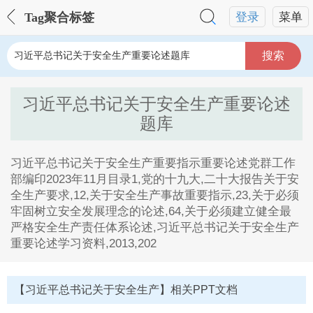
Tag聚合标签
登录
菜单
搜索
习近平总书记关于安全生产重要论述
题库
习近平总书记关于安全生产重要指示重要论述党群工作
部编印2023年11月目录1,党的十九大,二十大报告关于安
全生产要求,12,关于安全生产事故重要指示,23,关于必须
牢固树立安全发展理念的论述,64,关于必须建立健全最
严格安全生产责任体系论述,习近平总书记关于安全生产
重要论述学习资料,2013,202
习近平总书记关于安全生产重要论述题库Tag内容描述：
1、习近平总书记关于安全生产重要指示重要论述党群工
【习近平总书记关于安全生产】相关PPT文档
作部编印2023年11月目录1,党的十九大,二十大报告关于
安全生产要求,12,关于安全生产事故重要指示,23,关于必