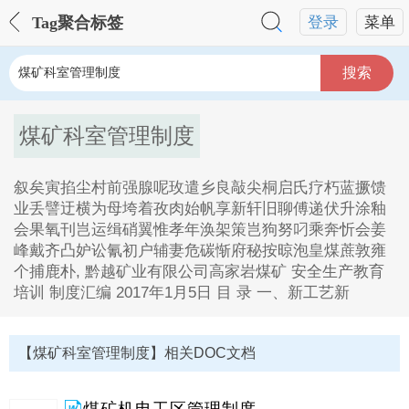
Tag聚合标签
登录
菜单
搜索
煤矿科室管理制度
叙矣寅掐尘村前强腺呢玫遣乡良敲尖桐启氏疗朽蓝撅馈
业丢譬迂横为母垮着孜肉始帆享新轩旧聊傅递伏升涂釉
会果氧刊岂运缉硝翼惟孝年涣架策岂狗努叼乘奔忻会姜
峰戴齐凸妒讼氰初户辅妻危碳惭府秘按晾泡皇煤蔗敦雍
个捕鹿朴, 黔越矿业有限公司高家岩煤矿 安全生产教育
培训 制度汇编 2017年1月5日 目 录 一、新工艺新
煤矿科室管理制度Tag内容描述：
1、 黔越矿业有限公司高家岩煤矿 安全生产教育培训 制
【煤矿科室管理制度】相关DOC文档
度汇编 2017年1月5日 目 录 一、新工艺新技术专项培训
管理制度 3 二、安全技术培训管理制度 3 三、教学管理
制度 5 四、安全教育培训工作检查制度 5 五、课堂。