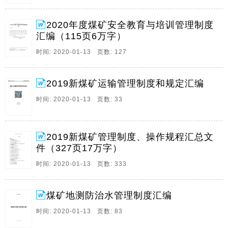
10、 XX矿业有限公司XX煤矿 安全管理制度汇编 编制单
位：XXXX矿业有限公司XX煤矿 编制日期：2019年2月
2020年度煤矿安全教育与培训管理制度
目 录 第一部分 安全生产管理制度 9 一、安全生产责任
汇编（115页6万字）
制度 9 二、安全办公会议制度 10 三、安全目标管理。
时间: 2020-01-13 页数: 127
11、 内蒙古XXX有限公司 （注意：公司内部资料，注意
保密） 蒙XXX (2 019) 141 号 关于下发XXX煤矿安全管
理制度、XXX煤矿安全操作规程的通知 XXX煤矿各部
2019新煤矿运输管理制度和规定汇编
室、各区队: XXX煤矿安全管理制度、XXX煤矿安。
时间: 2020-01-13 页数: 33
12、安全仪器仪表管理制度一、瓦斯便携仪1、便携仪当
班使用，下班交回充电，当班不交罚款10元，三天不
交，视为丢失。使用一年以内丢失的赔偿800元，使用一
2019新煤矿管理制度、操作规程汇总文
年以上丢失的赔偿400元。2、不准在井下私自打开、调
件（327页17万字）
试便携仪。否则，罚款30元。3、各采掘队跟班队长、班
时间: 2020-01-13 页数: 333
长凭牌领取便携仪下井，并检查其完好情况，有故障的
仪器禁止下井使用。否则对发放单位和使用单位各罚款
50元。4、便携仪领取牌丢失，。
煤矿地测防治水管理制度汇编
13、小型电器管理制度 一、全矿井下使用的所有小型电
时间: 2020-01-13 页数: 83
器及4平方毫米以下的信号电缆由机修中心集中统一保