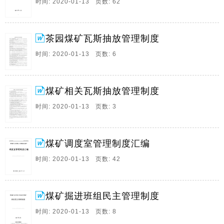
时间: 2020-01-13 页数: 62
6、更多煤矿精品资料，微信关注：煤矿安全知识 目 录
1.采煤 1.1.安全管理制度.1 1.1.1.大班组安全管理制度.1
1.1.2.割煤、移溜小组安全管理制度.3 1.1.3.推车工安全
茶园煤矿瓦斯抽放管理制度
管理制度.4 1.1.4.其它安全管理制度.4 1.1.5。
时间: 2020-01-13 页数: 6
7、xxx煤矿 地测灾害防治制度汇编 二一八年三月 目录
第一章 地测防治水管理制度 1 测量工作制度 1 防治水预
案及事故分析制度 2 煤矿地质及储量管理工作制度 5 水
煤矿相关瓦斯抽放管理制度
文地质工作制度 5 水害预测预报制度 7 水文预。
时间: 2020-01-13 页数: 3
8、 神华宁夏煤业集团公司 白芨沟煤矿本质安全管理体
系 安全管理制度汇编 （第三版） 神华宁夏煤业集团白
芨沟煤矿本质安全管理委员会 编 二0一X年 编审委员会
煤矿调度室管理制度汇编
主 任：李新华 孙树清 副主任：苏利平 张志宏 朱国。
时间: 2020-01-13 页数: 42
9、“三违”判定标准及管理制度 第一章 总则 第一条 为认
真贯彻落实和国家的安全生产方针、政策、法律、法
规，保障本矿系统安全生产，结合实际，制定本制度 第
煤矿掘进班组民主管理制度
二条 “三违”指违章指挥、违章作业、违反劳动纪律等
行。
时间: 2020-01-13 页数: 8