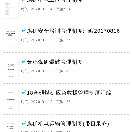
煤矿机电工区管理制度
2、 贵州天健集团 金沙县金鸡煤矿 爆破管理制度 二一
时间: 2020-01-14 页数: 24
五年元月 目录 一、井下贮存爆破材料规定 1 二、爆炸
材料领退制度 2 三、电雷管编号制度 3 五、 金鸡煤矿爆
炸物品销毁制度 4 六、金鸡煤矿电雷管导通、编。
煤矿安全培训管理制度汇编20170816
3、 煤矿瓦斯抽放管理制度 1、对于设计需要进行抽放
时间: 2020-01-13 页数: 25
的采掘工作面，由施工单位施工抽放工程，不进行抽放
而进行施工的，对施工单位罚款5000元。 2、破坏抽放
管路对责任人罚款500元，对责任单位罚款5000元。 3、
金鸡煤矿爆破管理制度
因运输而损。
时间: 2020-01-13 页数: 8
4、 黔越矿业有限公司高家岩煤矿 班组民主管理制度
2017年1月 队组民主管理制度 1、发展队组民主，使大
家互相信任，互相协作，集中智慧，挖掘潜能，能充分
18金硕煤矿应急救援管理制度汇编
发挥组织的积极性、主动性和创造性，它的中心是为了
完成或。
时间: 2020-01-13 页数: 36
5、XX煤业XX煤矿培2020*号 关于印发XX煤矿安全教育
与培训制度的通 知 矿属各单位： 为加强XX煤矿安全教
育与培训管理，提高全员安全素质和安全技能，规范职
煤矿机电运输管理制度(带目录齐)
工培训工作程序，根据国家有关法律法规及河南能源。