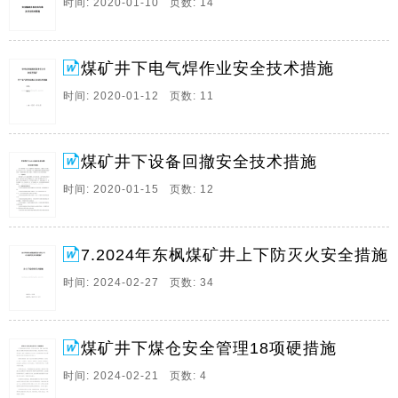
时间: 2020-01-10 页数: 14
点附近10米范围的易燃易爆物品,并有专人负责洒水,施
工前,施工人员携带不少于2个灭火器和灭火。
6、煤矿井下容易聚集瓦斯的10种情况及安全措施瓦斯爆
煤矿井下电气焊作业安全技术措施
炸是煤矿生产主要灾害之一,煤矿一旦发生瓦斯爆炸,危害
时间: 2020-01-12 页数: 11
十分严重,其爆炸时产生的高温,高压和有害气体可造成大
量的人员伤亡和矿毁,因此,防止瓦斯爆炸是安全管理的重
点,其主要措施是加强矿井通风,防止瓦。
煤矿井下设备回撤安全技术措施
7、煤矿井下设置的安全标志汇总禁止标志图象设置地点
时间: 2020-01-15 页数: 12
井口,变电所,矿灯房,材料场,绞车房,仓库,扇风机房井口
和扇风机房附近20米处,禁止一切明火,如火焊,电焊,喷灯,
炉火等,地面井口处,禁带一切火种,如火柴,打火机,手电筒
7.2024年东枫煤矿井上下防灭火安全措施
等,选用国家标准,冒顶危。
时间: 2024-02-27 页数: 34
8、煤矿井下运输安全技术措施为保障我矿井下运输工作
安全进行,特制订本措施,所有参与各专项运输工作人员,
必须严格执行本措施,确保安全生产,一,大巷,轨道上山下,
综采工作面机风巷,采面行走安全技术措施1,在大巷,轨道
煤矿井下煤仓安全管理18项硬措施
上下山,综采工作面风巷行走时,严。
时间: 2024-02-21 页数: 4
9、煤矿井下爆破安全技术措施煤矿井下爆破安全技术措