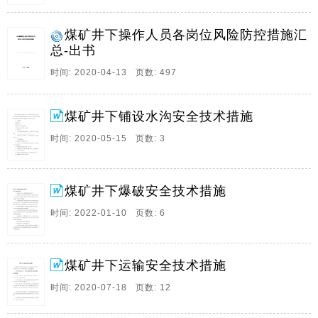
施一炮眼深度角度间距装药量等参数要符合设计要求,二
要按要求进行装药,要装实,炮眼封泥应用水炮泥,水炮泥
煤矿井下操作人员各岗位风险防控措施汇
外面剩余的炮眼部分,应用粘土炮泥封实,炮眼封泥严禁用
总-出书
煤粉块状材料或其它可燃性材料,无炮泥或不。
时间: 2020-04-13 页数: 497
10、我矿西翼大巷税后盖板缺失,存在安全隐患,经研究
决定,由采煤队负责对西翼水沟铺设盖板,为保证施工人员
煤矿井下铺设水沟安全技术措施
的安全防范和施工质量,特制定本措施,要求有关单位认真
贯彻学习,严格执行本措施,一,责任划分1,主要负责人,2,
时间: 2020-05-15 页数: 3
现场负责人,3,机运队,生产部负。
11、山西翼城首旺煤业有限责任公司操作人员岗位风险
煤矿井下爆破安全技术措施
防控措施二一七年目录第一部分采煤类岗位风险防控措
施1,1,采煤机司机岗位风险防控措施1,2,刮板输送机司机
时间: 2022-01-10 页数: 6
岗位风险防控措施8,3,乳化液泵站司机岗位风险防控措
施13,4,转载机司机岗位风险防控措施。
煤矿井下运输安全技术措施
12、煤矿井下煤仓安全管理18项硬措施1,严格落实煤矿
分管领导,各部门安全责任,煤矿企业应明确煤仓安全管理
时间: 2020-07-18 页数: 12
分管领导和具体牵头管理部门,机电管理,生产技术,安全
监管,通防,调度等部门分工负责,应分别明确每个煤仓具