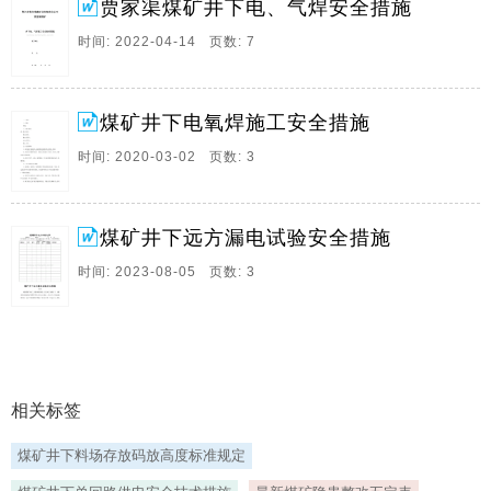
隐患自检自改方案及安全技术措施为认真贯彻落实云南
贾家渠煤矿井下电、气焊安全措施
省安全生产委员会。
时间: 2022-04-14 页数: 7
17、淖尔壕煤矿井下电缆敷设安全技术措施根据公司安
排,综采区负责以下地点电缆敷设工作,为确保施工期间的
安全,特制订如下措施,一,施工时间,2024年4月20日开始
煤矿井下电氧焊施工安全措施
电缆敷设二,施工地点,1410运输顺槽0,250m,东西运输大
时间: 2020-03-02 页数: 3
巷36504050m等。
18、玖圆煤矿井下动火作业安全技术措施为保障井下生
产系统安全生产,防止电焊引发火灾,瓦斯,煤尘爆炸等事
煤矿井下远方漏电试验安全措施
故,根据煤矿安全规程相关要求,特制定动火安全技术措
时间: 2023-08-05 页数: 3
施,一,人员安排与职责1,指定为现场电焊作。
19、井下高温地点防治安全技术措施根据煤矿安全规程
第六百五十五条规定,采掘工作面空气温度超过26,机电
设备硐室超过30时,必须缩短超温地点工作人员的工作时
间,并给予高温保健待遇,进入夏季以来,随着地面空气温
相关标签
度的升高,井下部分采面及机电设备硐室温度。
20、煤矿井下预防性试验安全技术措施编制单位,机电运
煤矿井下料场存放码放高度标准规定
输科编制人,编制时间,年,月,日煤矿井下预防性试验安全