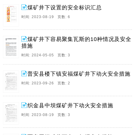
体使用单位的安全管理责任和安全责任人。
煤矿井下设置的安全标识汇总
13、贵州绿洲红城能源投资有限公司习水县民化乡东枫
时间: 2023-08-19 页数: 6
煤矿井上下综合防灭火措施编制单位,通防科编制时
间,2023年12月13日会审意见表会审项目井上下综合防灭
火措施会审地点主持人部门职务审批意见签名日期编制
煤矿井下容易聚集瓦斯的10种情况及安全
人通防科调度室地测副总机电副总安全副总采掘副。
措施
14、更班煤矿21103运输巷设备回撤安全技术措施由于
时间: 2024-05-05 页数: 3
更班煤矿21103采面维修工作临时停止,根据公司安排,定
于2018年8月14日开始对21103运输巷所有机电运输设备
普安县楼下镇安福煤矿井下动火安全措施
进行回撤,为确保回撤工作安全进行,特制定以下安全技术
措。
时间: 2023-09-26 页数: 2
15、华坪定华能源有限责任公司剥皮芝煤矿井下电气焊
作业施工安全技术措施审核,编制,二0一五年一月七日矿
会审意见,矿长审批意见,技术负责人审批意见,会审人员
织金县中坝煤矿井下动火安全措施
签名,安全副矿长,生产副矿长。
时间: 2023-08-19 页数: 3
16、县,实业有限公司,煤矿安全隐患自检自改方案及安
全技术措施编制日期,年月日,县,实业有限公司,煤矿安全