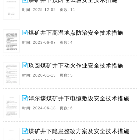
煤矿井下预防性试验安全技术措施
措施杨玉涛根据煤矿供电三大保。
时间: 2025-12-02 页数: 11
2、一,事由,二,施工时间,三,施工地点,四,施工组织,施工
队组,施工负责人,安全负责人,施工人员,五,注意事项,所
有施工及检修人员必须听从检修负责人的统一指挥,在进
煤矿井下高温地点防治安全技术措施
行点氧焊作业时,除安。
时间: 2023-06-07 页数: 4
3、鄂尔多斯市鸿森矿业有限责任公司贾家渠煤矿井下电
气焊施工安全技术措施施工单位,队长,时间,年月日会审
签字栏会审时间地点规程措施制度名称会审意见签批栏
玖圆煤矿井下动火作业安全技术措施
矿长总工程师会审签字栏生产副矿长安全副矿长机电副
矿长副总工程师。
时间: 2020-01-13 页数: 5
4、织金县珠藏镇中坝煤矿井下动火安全措施申请动火单
位掘进队,机电队负责人工作场所副斜井扩修点工作内容
淖尔壕煤矿井下电缆敷设安全技术措施
副斜井焊接掘进机炮头主轴螺母安全措施安全技术措
施,1,动火前必须认真清理工作地点附近10米范围的易燃
时间: 2024-06-18 页数: 6
易爆物品,并有专人负责洒水,施工前,施工人员。
5、普安县楼下镇安福煤矿井下动火安全措施申请动火单
位掘进队,机电队负责人工作场所进风石门扩修点工作内
煤矿井下隐患整改方案及安全技术措施
容安全措施安全技术措施,1,动火前必须认真清理工作地