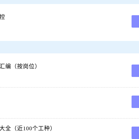
时必须做到： 1、了解主通风机上班运行情况，查看记录。 2、巡查设备，电动机接地
控
minepostoperationprocessandpostsafetyriskcontrol,0,主讲宁
一、工作流程 开机前的检查及准备工作开机割煤停机停电闭锁 二、危险源 1、开机前检
除尘机司机 4 地面配电工 5 锚杆支护工 6 矿井轨道工 6 班组长 7 爆破工 8 掘进开拓
汇编（按岗位）
识及预防 5 一、采煤机司机（采煤机检修工） 5 二、液压支架工（液压支架检修工） 
群科室 10 一 党委办公室 10 （一）党委办主任岗位作业流程表 10 （二）党委办副
程 汇 编 （试 行） 二一X年一月十九日 前 言 XX煤矿全面落实公司 “012345”
种 危险源辨识内容 目录 第一章 采煤部分岗位、工种危险源辨识内容 3 一、采煤机
全（近100个工种）
安全知识 目录 矿井防尘工 5 矿井通风工 5 瓦斯检查工 6 安全员 6 井口检身工 7 测量工