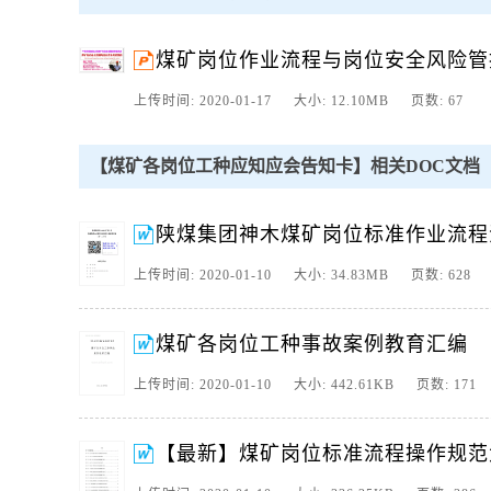
2、煤矿各岗位工种必知必会知识 主通风机司机必知必会 一、接班
3、检查电压表、电流表和负压表指示是否正确。 二、开机前必。
煤矿岗位作业流程与岗位安全风险管
3、中煤华晋集团公司煤矿岗位安全管理专题培训煤矿岗位作业流程与岗位安全风险管控Coal
学院教授山东大学高端签约培训师煤矿安全生产标准化。
上传时间: 2020-01-17 大小: 12.10MB 页数: 67
4、 第一章 采煤部分岗位、工种危险源辨识内容 一、采煤机司机 
进入煤帮不设置挡矸网，输送机和支架不闭锁；工作 面。
【煤矿各岗位工种应知应会告知卡】相关DOC文档
5、 煤矿各工种应知应会明白卡内容 2019年 目录 瓦斯抽放泵站司机 4 
锚喷工 9 矿压观测工 10 采煤支护工 10 。
陕煤集团神木煤矿岗位标准作业流程
6、 煤矿采掘单位各岗位工种危险源辩识 目录 回采系统岗位危险源辨
支护工 6 四、刮板输送机司机（刮板输送机检修工） 6 五。
上传时间: 2020-01-10 大小: 34.83MB 页数: 628
7、机关科室、地面单位 岗位（工序）作业流程汇编 目 录 第一部分 党
流程表 12 二 组干部 13 （一）组干部长岗位。
煤矿各岗位工种事故案例教育汇编
8、更多煤矿资料，请微信关注：煤矿安全知识 XX煤矿岗位（工序）作业流
安全管理模式，深入推进“从零开始，向。
上传时间: 2020-01-10 大小: 442.61KB 页数: 171
9、更多煤矿资料，请微信关注煤矿安全知识微信公众号 煤矿各岗位、工
二、液压支架工 4 三、三机工 5 四、集控台电工 5 一、工作流。
【最新】煤矿岗位标准流程操作规范大
10、煤矿各工种应知应会（2019审定） 83个工种 209年三月一日 煤矿
采工 8 一、管路的运输： 8 二、管路的安装、拆卸。