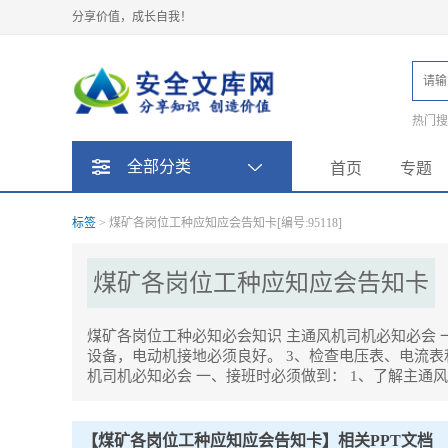
分享价值，成长自我！
热门
题
全部分类
首页
专题
标签
> 煤矿各岗位工种应知应会告知卡[编号:95118]
煤矿各岗位工种应知应会告知卡
煤矿各岗位工种必知必会知识 主通风机司机必知必会 
设备，电动机接地必须良好。 3、检查电压表、电流表
机司机必知必会 一、接班时必须做到： 1、了解主通
煤矿各岗位工种应知应会告知卡Tag内容描述：
1、煤矿各岗位工种必知必会知识 主通风机司机必知必会 一、接班
3、检查电压表、电流表和负压表指示是否正确。 二、开机前必。
【煤矿各岗位工种应知应会告知卡】相关PPT文档