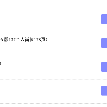
 前 言 为保证安全生产，规范各工种岗位流程，使员工上标准岗、干标准活，有效提升岗位
面采煤机司机作业标准 13 综采工作面胶带输送机司机作业标准 23 综采工作面刮板输送
自行决定不洒水灭尘。 2、管路、防尘喷雾的安装，维修严格按照操作规程。 3、操
版137个人岗位178页）
产方针是：安全第一，预防为主、综合治理。 2、煤矿“三大规程”是：煤矿安全规程、作
4 二.液压支架操作工专业知识题库 104 三.采煤机检修工专业知识题库 129 四.刮板类输
）
作规范 5 第二节 支架工岗位标准流程操作规范 8 第三节 端头支护工岗位标准流程操作规
县XX煤矿编 171 第一章 采煤专业 7 案例1： 绞车基础不牢固 拉翻伤人事故（区队长
程汇编 二零一八年十月 微信关注公众号：煤矿安全知识 下载更多煤矿资料 编写委员会 
X XXX。