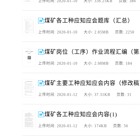
上传时间: 2020-01-10 大小: 336.25KB 页数: 386
11、 XXX矿业公司 机电运输岗位工种 “菜单式”操作流程 175
平，公司组织各级机电运输管理人员、技术人员和一线技术。
煤矿各工种应知应会题库（汇总）
12、 煤矿岗位标准化作业标准 目 录 采煤篇通用标准 2 综采工作
准 30 综采工作面转载机司机作业标准 36 综。
上传时间: 2020-01-10 大小: 2.85MB 页数: 2250
13、矿井防尘工 1、按规定使用防尘管路、设施进行防尘作业，不得
车辆和洒水点附近的顶板情况，不得冒险操作。 4、洒水灭尘或巷。
煤矿岗位（工序）作业流程汇编（第五
14、第一部分 煤矿应知应会公共部分 通用部分： 1、煤矿安全生
作规程。 3、“三违”是指：违章指挥、违章作业、违反劳动纪。
上传时间: 2020-01-10 大小: 2.08MB 页数: 184
15、目 录 公共部分 7 采煤系统 84 一.采煤机司机专业知识题库 8
识题库 149 五.乳化液泵站司机专业知识题库 172 。
煤矿主要工种应知应会内容（修改稿
16、目录 第一章 采煤专业 5 第一节 综采采煤机司机岗位标准流程操
四节 放煤工岗位标准流程操作规范 18 第五节 控制台司机岗。
上传时间: 2020-01-12 大小: 37.31KB 页数: 31
17、XX县XX煤矿安全教育资料 煤矿各岗位工种事故 案例教育汇编 XX
2: 二合顶冒落伤人事故案例（支部书记） 8 案例3： 稳车。
煤矿各工种应知应会内容(1)
18、 陕煤集团神木XXX矿业公司 陕煤集团XX煤矿岗位标准作业流
XXX XXX 副 主 任：XXX XXX 委 员：XXX XXX XXX XXX XX
上传时间: 2020-01-12 大小: 174KB 页数: 56