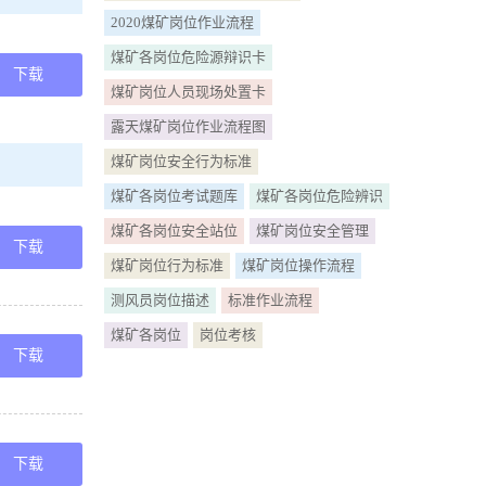
必须良好。
2020煤矿岗位作业流程
煤矿各岗位危险源辩识卡
尚根山东肥矿技师
下载
煤矿岗位人员现场处置卡
露天煤矿岗位作业流程图
查煤机时，
煤矿岗位安全行为标准
质量验收员 9
煤矿各岗位考试题库
煤矿各岗位危险辨识
煤矿各岗位安全站位
煤矿岗位安全管理
5 三、超前
下载
煤矿岗位行为标准
煤矿岗位操作流程
主任岗位作业
测风员岗位描述
标准作业流程
煤矿各岗位
岗位考核
主动预防型
下载
司机 3
 7 瓦斯抽
下载