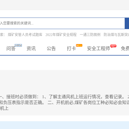
搜索：
煤矿安管人员考试题库
2022年煤矿安全规程
一通三防图例
防治煤与瓦斯突
问答
资讯
公告
打卡
安全工程师
免
一、接班时必须做到： 1、了解主通风机上班运行情况，查看记录。 
和负压表指示是否正确。 二、开机前必,煤矿各岗位工种必知必会知识
风机上
时必须做到： 1、了解主通风机上班运行情况，查看记录。 2、巡查设备，电动机接地