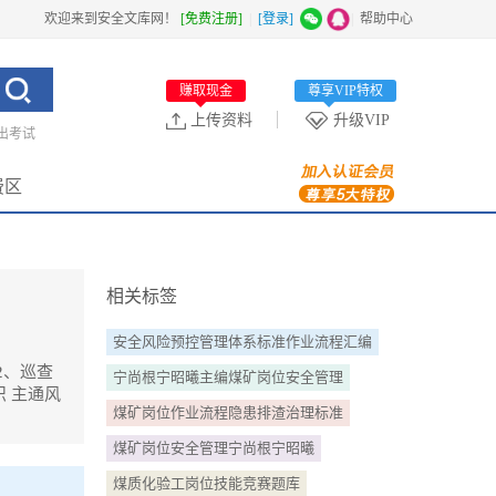
欢迎来到安全文库网！
[免费注册]
|
[登录]
|
帮助中心
赚取现金
尊享VIP特权
上传资料
升级VIP
出考试
费区
相关标签
安全风险预控管理体系标准作业流程汇编
2、巡查
宁尚根宁昭曦主编煤矿岗位安全管理
 主通风
煤矿岗位作业流程隐患排渣治理标准
煤矿岗位安全管理宁尚根宁昭曦
必须良好。
煤质化验工岗位技能竞赛题库