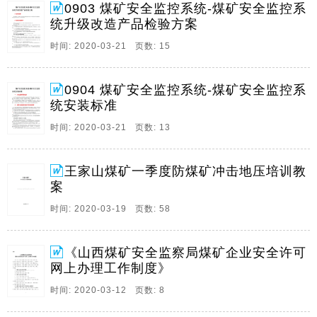
0903 煤矿安全监控系统-煤矿安全监控系
8、 煤矿安全监控系统 煤矿安全监控系统安装标准 一
统升级改造产品检验方案
安全监控系统组成 1 煤矿安全监控系统 具有模拟量 开
关量 累计量采集 传输 存储 处理 显示 打印 声光报警 控
时间: 2020-03-21 页数: 15
制等功能 用来监测甲烷浓度 一氧化碳浓度 风速 风压 温
度 烟雾 馈电状态 风门状态 风窗状态 风筒状态 局部通
0904 煤矿安全监控系统-煤矿安全监控系
风机开停 主通风机开停等 并实现甲烷超限声光报警 断
统安装标准
电和甲烷风电闭锁控制等 2 安全监控设备由主机 传输接
口 分站 断电控制。
时间: 2020-03-21 页数: 13
9、 王家山煤矿 冲击地压防治培训教案 2020年2月 培
训 教 案 一 课程名称 冲击地压防治培训 二 学习方式 中
王家山煤矿一季度防煤矿冲击地压培训教
煤远程网及手机微信群 三 授课对象 冲击地压防治从业
案
人员 四 授课时间 2020年3月 五 培训目的 为进一步加强
时间: 2020-03-19 页数: 58
我矿冲击地压防治工作 提升冲击地压防治技术和现场管
理水平 实现冲击地压防治管理科学化 规范化 制度化 系
统化 确保矿井安全生产 结合党发 2020 1号 矿发 2020
《山西煤矿安全监察局煤矿企业安全许可
。
网上办理工作制度》
10、附件 山西煤矿安全监察局 煤矿企业安全许可网上
时间: 2020-03-12 页数: 8
办理工作制度 为了进一步优化我局煤矿企业安全许可网
上办理工作 提高行政审批效能 根据国家有关法律法规规