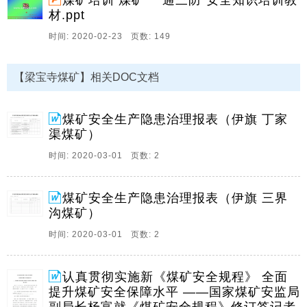
煤矿培训 煤矿“一通三防”安全知识培训教
2、鄂尔多斯市煤炭局地方煤矿监管支队煤矿安全生产隐
材.ppt
患治理报表 煤矿名称：内蒙古伊泰同达煤炭有限责任公
时间: 2020-02-23 页数: 149
司（盖章） 序号 隐患（问题） 治理措施和预案 治理 期
限 治理部门及负责人 验收部门及负责人 验收情况 1 井
下使。
【梁宝寺煤矿】相关DOC文档
3、鄂尔多斯市煤炭局地方煤矿监管支队煤矿安全生产隐
患治理报表 煤矿名称：三界沟煤矿（盖章） 序号 隐患
煤矿安全生产隐患治理报表（伊旗 丁家
（问题） 治理措施和预案 治理 期限 治理部门及负责人
渠煤矿）
验收部门及负责人 验收情况 1 2 3 4 5 6 。
时间: 2020-03-01 页数: 2
4、煤矿“一通三防”安全知识,张二00五年十一月,一、矿
井通风基本知识,矿井空气（一）、矿井通风及矿井通风
煤矿安全生产隐患治理报表（伊旗 三界
基本任务：矿井不断输入新鲜空气和排出污浊空气的作
沟煤矿）
业过程叫矿井通风。基本任务是：1、连续不断地供给井
下足够。
时间: 2020-03-01 页数: 2
5、前 言修订后的煤矿安全规程（国家安全监管总局令
第87号）已于2016年2月25日发布，自2016年10月1日起
认真贯彻实施新《煤矿安全规程》 全面
施行。为维护法制统一，确保煤矿安全规程全面准确执
提升煤矿安全保障水平 ——国家煤矿安监局
行，煤矿安全规程执行说明（2016）对其中容易误解多