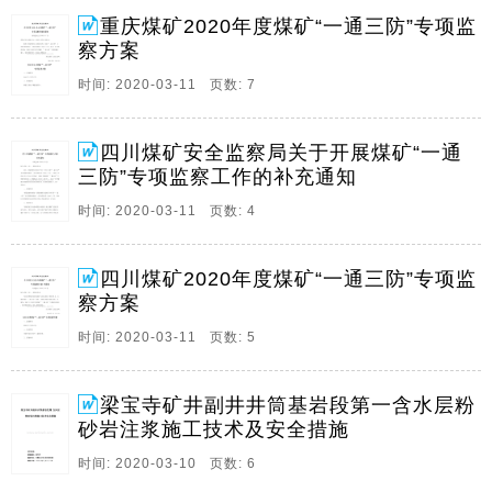
定 国家煤矿安全监察局关于印发落实 证照分离 改革全
重庆煤矿2020年度煤矿“一通三防”专项监
覆盖试点工作实施方案的通知 煤安监监察 2019 45号 的
察方案
有关要求 制定山西煤矿安全监察局煤矿企业行政许可网
时间: 2020-03-11 页数: 7
上办理工作制度 一 煤矿企业行政许可事项 1 煤矿企业
安全生产许可 2 煤矿建设项目安全设。
四川煤矿安全监察局关于开展煤矿“一通
11、重庆煤矿安全监察局 关于印发2020年全市煤矿 一
三防”专项监察工作的补充通知
通三防 专项监察方案的通知 渝煤监安监 2020 17号 各
煤矿安全监察分局 局机关有关业务处室 按照 国家煤矿
时间: 2020-03-11 页数: 4
安全监察局关于开展 一通三防 专项监察的通知 煤安监
监察 2020 2号 要求 结合我市实际 制定 2020年全市煤矿
四川煤矿2020年度煤矿“一通三防”专项监
一通三防 专项监察方案 现印发给你们 请认真贯彻执行
察方案
重庆煤矿安全监察局 2020年2月20日 2020年全市煤矿
一。
时间: 2020-03-11 页数: 5
12、四川煤矿安全监察局 关于开展煤矿 一通三防 专项
监察工作的 补充通知 川煤监函 2020 10号 机关各处 室
梁宝寺矿井副井井筒基岩段第一含水层粉
各煤监分局 近日 国家煤矿安监局下发了 关于开展 一通
砂岩注浆施工技术及安全措施
三防 专项监察的通知 煤安监监察 2020 2号 我局已于
时间: 2020-03-10 页数: 6
2019年12月16日印发了 2020年度煤矿 一通三防 专项监