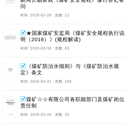
副局长杨富就《煤矿安全规程》修订答记者
解的、本次新增的、带有红线意义的重要条款，从理论
问
及操作层面进行了解释和说明，同时细化了一些技术措
时间: 2020-02-29 页数: 11
施。目 录第一编 总 则11. 。
6、煤矿防治水细则与煤矿防治水规定条文变化前 言煤
★国家煤矿安监局《煤矿安全规程执行说
矿防治水规定和煤矿防治水细则 “合编版”读本中红色加
明（2016）》(规程解读)
粗的是煤矿防治水细则（以下简称为细则）新添加符
号、文字；带删除线的是虽然存在于煤矿防治水规定
时间: 2020-03-30 页数: 83
（以下简称为原规定）中，但却被细则删掉的符号、文
字；染黄色的是被闫鹏飞认为细则中遗漏的符号、文
《煤矿防治水细则》与《煤矿防治水规
字，蓝色加粗的是闫鹏飞添加的注解。
定》条文
7、 煤矿安全监控系统 煤矿安全监控系统升级改造产品
时间: 2020-03-31 页数: 100
检验方案 1 适用范围 本方案适用于 煤矿安全监控系统
升级改造技术方案 中涉及的13项内容的检验 升级改造
未涉及的内容 执行现行标准 2 检验准备要求 系统生产
煤矿☆☆有限公司各职能部门及煤矿岗位
企业在送检之前 应做好文档准备和样品准备工作 2 1 文
责任制
件资料要求 检验实施前 送检企业应向检验机构提供以下
时间: 2020-03-29 页数: 33
书面材料 为检验机构高效有序开展检验工作提供参考 1
梳理出完备的技术资料 包括企业。