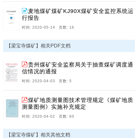
察方案 川煤监函 2019 139号 为进一步贯彻落实国家煤
矿安监局的相关要求 现补充通知如下 请一并执行 一 。
麦地煤矿煤矿KJ90X煤矿安全监控系统运
行报告
13、四川煤矿安全监察局 关于印发 2020年度煤矿 一通
三防 专项监察方案 的通知 川煤监函 2019 139号 机关各
时间: 2020-05-14 页数: 16
处 室 各煤监分局 为切实贯彻落实国家煤矿安全监察局
工作部署 进一步强化煤矿 一通三防 管理 有效防范通风
【梁宝寺煤矿】相关PDF文档
瓦斯事故 经研究 制定了 2020年度煤矿 一通三防 专项监
察方案 现印发给你们 请认真组织落实 四川煤矿安全监
察局 2019年12月16日 2020年度煤矿 一通三防 专项监
贵州煤矿安全监察局关于抽查煤矿调度通
察。
信情况的通报
14、 梁宝寺矿井副井井筒基岩段第 含水层 粉砂岩注浆
时间: 2020-04-03 页数: 5
施工技术安全措施 项目经理 措施编制 杨大华 编制单位
中煤五公司三第五项目部 编制日期 二 三年二月二十二
煤矿地质测量图技术管理规定《煤矿地质
日 梁宝寺矿井副井井筒基岩段第 含水层 粉砂岩注浆技
测量图例》实施补充规定
术安全措施 一 工程概况 梁宝寺矿井副井井筒现已成井
至467 8m 工作面垂深471 1m 2003年2月21日根据 梁宝
时间: 2020-04-02 页数: 60
寺矿井副井井筒基岩段探水措施 以及筹建处 监理部要求
对现工作面以下的。
【梁宝寺煤矿】相关其他文档