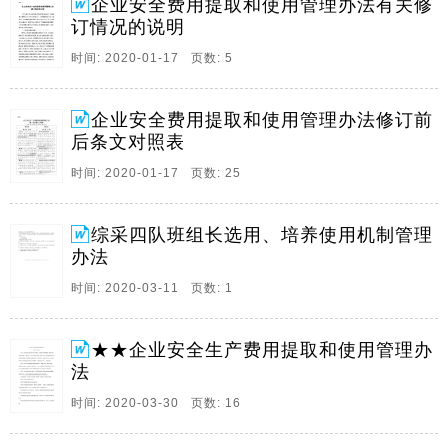
企业安全费用提取和使用管理办法有关修
民共和国安全生产法 等有关法律 法规和 国务院关于加
订情况的说明
强安全生产 工作的决定 国发 2004 2 号 和 国务院关于
进一步加强企业安全生产 工作的通知 国发 2010 23 号
时间: 2020-01-17 页数: 5
。
5、企业安全生产费用提取和使用管理办法第一章总则第
企业安全费用提取和使用管理办法修订前
一条为了建立企业安全生产投入长效机制，加强安全生
后条文对照表
产费用管理，保障企业安全生产资金投入，维护企业、
时间: 2020-01-17 页数: 25
职工以及社会公共利益，依据中华人民共和国安全生产
法等有关法律法规和国务院关于加强安全生产工作的决
定（国发20042号）和国务院关于进一步加强企业安全
综采四队班组长选用、培养使用机制管理
生产工作的通知（国发201023号），制定本办法。第二
办法
条在中华人民共和。
时间: 2020-03-11 页数: 1
6、企业安全生产费用提取和使用管理办法财企201216
号第一章总则第一条为了建立企业安全生产投入长效机
制，加强安全生产费用管理，保障企业安全生产资金投
★★企业安全生产费用提取和使用管理办
入，维护企业、职工以及社会公共利益，依据中华人民
法
共和国安全生产法等有关法律法规和国务院关于加强安
时间: 2020-03-30 页数: 16
全生产工作的决定（国发20042号）和国务院关于进一
步加强企业安全生产工作的通知（国发201023号），制