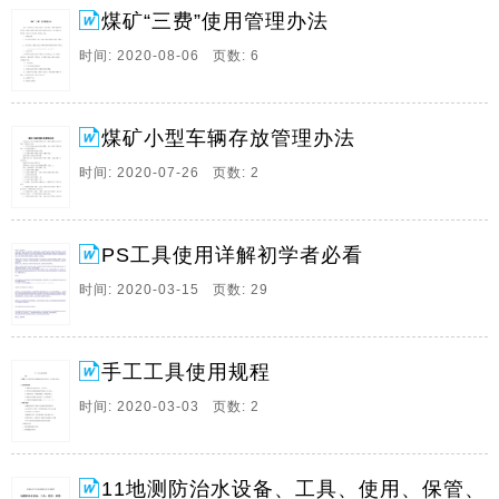
g4EDgB94 g3581g3109g4FC6g4EA5 |
煤矿“三费”使用管理办法
g4FAg1C15g45DgD2D | g45DgD2Dg1FB2g7E5 |
时间: 2020-08-06 页数: 6
g2305g15BBg2305g3FF4 | g79Cg1BB7g79Cg18D5 |
g1B6Fg8D1g4C2g8D8 | g1B6Fg14CCg152Ag41EE |
g1415g58。
煤矿小型车辆存放管理办法
10、安全费用提取和使用管理办法第一章 总 则 根据财
时间: 2020-07-26 页数: 2
政部、国家安全生产监督管理局关于印发企业安全生产
费用提取和使用管理办法的通知（财企【2012】16号文
件精神），集团公司安全生产费用管理制度、集团公司
安全投入保障制度和市公司相关文件精神，为加强安全
PS工具使用详解初学者必看
费用管理，结合我矿实际情况特制定本办法。 第二章 安
时间: 2020-03-15 页数: 29
全费用的提取 1、安全费用是指企业按照规定标准提取
在成本中列支，。
11、煤矿“三费”使用管理办法 为进一步规范分公司的安
手工工具使用规程
全费、折旧资金、维简费的管理和使用，确保各项费用
时间: 2020-03-03 页数: 2
项目顺利实施和按时完成，提高资金使用效率，结合分
公司实际，制定本办法。 一、费用来源 1、安全费和维
简费：按公司每年确定的提取标准逐月提取。 2、折旧
11地测防治水设备、工具、使用、保管、
资金：按照企业会计制度规定提取的固定资产折旧。