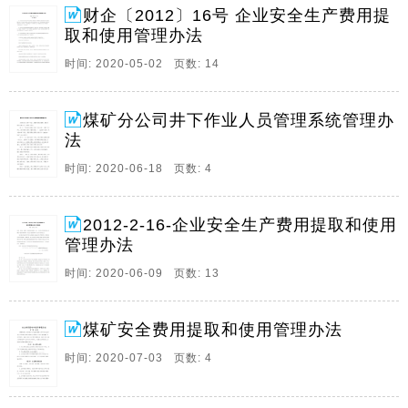
定本办法。第。
财企〔2012〕16号 企业安全生产费用提
取和使用管理办法
7、煤矿分公司井下作业人员管理系统管理办法 为加强
分公司井下作业人员管理系统的管理，确保系统的正常
时间: 2020-05-02 页数: 14
运行，特制定本办法。第一条 严格执行国家安全生产行
业标准：煤矿井下作业人员管理系统使用与管理规范（
煤矿分公司井下作业人员管理系统管理办
AQ10482007）及煤矿井下作业人员管理系统通用技术
法
条件（AQ62102007）的相关规定。第二条 分公司经理
为井下作业人员管理系统管理的第一责任人。主管部门
时间: 2020-06-18 页数: 4
为监控室，分。
8、关于印发企业安全生产费用提取和使用管理办法的通
2012-2-16-企业安全生产费用提取和使用
知财企201216号各省、自治区、直辖市、计划单列市财
管理办法
政厅（局）、安全生产监督管理局，新疆生产建设兵团
时间: 2020-06-09 页数: 13
财务局、安全生产监督管理局，有关中央管理企业：为
了建立企业安全生产投入长效机制，加强安全生产费用
管理，保障企业安全生产资金投入，维护企业、职工以
煤矿安全费用提取和使用管理办法
及社会公共利益，根据中华人民共和国安全生产法等有
时间: 2020-07-03 页数: 4
关法律法规和国务院有关决。
9、中文简体 | 中文繁体 | 英文 | 邮箱 | 本网站搜索 搜 索