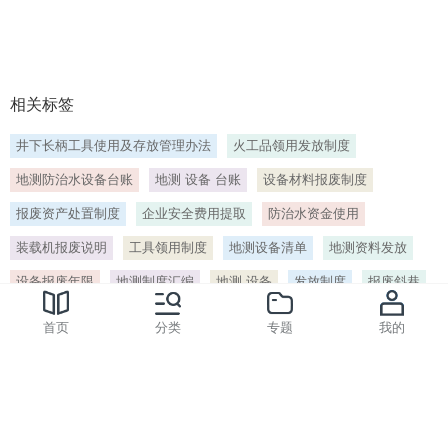
安环健资料库,手动工具的危险,危险通常是由误用和不正
确的维护造成的 不要使用 。
14、员工培训手册 手工具使用安全 目录页
CONTENTSPAGE 手工具简介 手动工具 动力手工具 起
相关标签
重手工具 手动工具 手动工具根据用途可分为扳手类 钳
子类 螺丝刀类 卷尺类 锤子类 套筒类 切削类 剪刀类 组
井下长柄工具使用及存放管理办法
火工品领用发放制度
套类 以及辅助类如工具车等 每种类别均有不同的型号
一般应用在特殊环境下作业 如易燃 易爆 极端恶劣条件
地测防治水设备台账
地测 设备 台账
设备材料报废制度
中 属于易耗品 动力手工具 可直接用手操作无需其他辅
报废资产处置制度
企业安全费用提取
防治水资金使用
助装置 以电能为动力的工具 如电钻 。
装载机报废说明
工具领用制度
地测设备清单
地测资料发放
15、 手工具使用安全 及维修安全规范
SAFEUSETOOLS 安全生产管理 手工具的种类 1 手工具
设备报废年限
地测制度汇编
地测 设备
发放制度
报废斜巷
的种类繁多 市面可买到的手工具五花八门 常见的包括
设备报废
安全费用
锤 凿 板钳 钳 锉刀 锯子 螺丝起子等 手动工具 活扳手的
首页
分类
专题
我的
安 全使用规范 1 扳手钳口上或螺轮上不准沾有油脂 以
标签
> 井下长柄工具使用及存放管理办法[编号:68052]
防滑脱 2 禁止扳手加垫或扳把接管 在扳紧螺母时不可用
力过猛 要逐渐施力 慢慢扭紧 3 扳手与螺轮要紧密配合
防止使用时打滑 在高处工作。
网站客服QQ：254466364