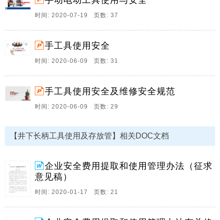
手动电动工具使用与安全
安全生产。
时间: 2020-07-19 页数: 37
2、附件3 企业安全生产费用提取和使用管理办法 修订
前后条文对照表 （黑体字部分为修改内容，阴影字为删
去内容） 修订前 修订后 第一章 总 则 第一章 总 则 第
手工具使用安全
一条 为了建立企业安全生产投入长效机制，加强安全生
时间: 2020-06-09 页数: 31
产。
3、班组长选用 培养 使用机制管理办法 班组长是煤矿最
手工具使用安全及维修安全规范
基层的管理者 其素质和能力高低 直接决定着班组建设成
效 决定着煤矿各项工作的水平 为加强班组长队伍建设
时间: 2020-06-09 页数: 29
综采四队建立健全班组长成长管理 特制定本办法 一 班
组长的选拔 一 班组长的选拔 选聘煤矿班组长要符合以
【井下长柄工具使用及存放管】相关DOC文档
下条件 1 遵纪守法 道德品质好 工作作风正 责任意识强
热爱本职工作 具有良好的职业道德 2 熟悉安全生产 技
术业务精 工作经验丰富 3 管。
企业安全费用提取和使用管理办法（征求
意见稿）
4、企业安全生产费用提取和使用管理办法 2012 年 2 月
24 日实施 第一章 总 则 第一条 为了建立企业安全生产
时间: 2020-01-17 页数: 21
投入长效机制 加强安全生产费用管理 保障企业安全生产
资金投入 维护企业 职工以及社会公共利益 依据 中 华人