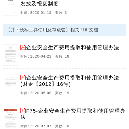
发放及报废制度
二、使用原则 三项费用资金使用必须严格执行“预算上
报、统一规划、先提后用、确保实效”的原则，各项费用
时间: 2020-01-15 页数: 3
资金必。
12、 煤矿小型车辆存放管理办法 为规范分公司小型车
【井下长柄工具使用及存放管】相关PDF文档
辆的存放行为，保护车辆存放人员的利益，特制定本办
法。 一、矿区存车场由总务科负责管理，为分公司职工
企业安全生产费用提取和使用管理办法
存放摩托车、自行车提供服务。 二、办理存车程序及相
关手续 1. 存车者持相关手续到总务科办理存车证； 所
时间: 2020-04-23 页数: 18
在部门出具的介绍证明； 购买自行车、摩托车的有关手
续（发票、合格证等）以及复印件； 摩托车发动机号复
印件； 摩托车、自行车4寸彩色整车照片一张； 本人
企业安全生产费用提取和使用管理办法
近。
(财企【2012】16号)
13、手动电动工具的使用与安全,目 录,二、电动工具的
时间: 2020-05-08 页数: 19
安全使用 1、电动动工具的种类 2、电动工具的危险 3、
选择和安全使用电动工具 4、常见电动工具安全分析,手
F75-企业安全生产费用提取和使用管理办
动工具种类,手工具的种类繁多，市面可买到的手动工具
法
五花门。 常见的包括：锤、凿、板钳、钳、锉刀、锯
子、螺丝、起子等。,手动工具的安全使用,微信订阅号：
时间: 2020-07-07 页数: 10