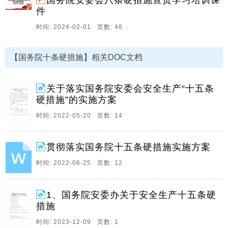
国务院安委会八条硬措施宣贯学习培训课
上生命至上理念,深刻汲取近期各类安全生产事。
件
2、国务院安全生产委员会防范遏制矿山领域重特大生产
时间: 2024-02-01 页数: 48
安全事故的硬措施贯彻学习专题会,宣贯人,雅店煤业公司
总经理胡伟,陕西华彬雅店煤业有限公司雅店煤矿,国务院
安全生产委员会印发关于防范遏制矿山领域重特大生产
【国务院十条硬措施】相关DOC文档
安全事故的硬措施的通知安委20241号各省。
3、国务院安委办关于安全生产工作,十五条硬措施,9月
关于落实国务院安委会安全生产“十五条
10日学习内容,1,严格落实地方党委安全生产责任,2,严格
硬措施”的实施方案
落实各级政府安全生产责任,3,严格落实部门安全生产责
时间: 2022-05-20 页数: 14
任,4,严肃追究领导责任和监管责任,5,严格落实企业主要
负责人责任,6,立即深入扎。
贯彻落实国务院十五条硬措施实施方案
4、国务院安委会安全生产十五条硬措施是指,一,严格落
实地方党委安全生产责任,二,严格落实各级政府安全生产
时间: 2022-06-25 页数: 12
责任,三,严格落实部门安全生产责任,四,严肃追究领导责
任和监管责任,五,严格落实企业主要负责人责任,六,深入
1、国务院安委办关于安全生产十五条硬
扎实开展安全生产大检查,七,牢牢。
措施
5、国务院安全生产15条硬措施2022年3月31日一严格落
时间: 2023-12-09 页数: 1
实地方党委安全生产责任,各级地方党委必须自觉承担起