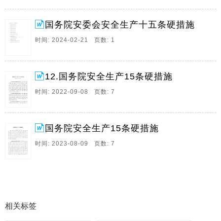
促一方发展,保一方平安的政治责任,牢固树立不能以牺牲
人的生命为代价这个观念,而且要非常明确非常强烈非常
国务院安委会安全生产十五条硬措施
坚定的落实,近期要组织认真学习贯彻。
时间: 2024-02-21 页数: 1
6、国务院安全生产15条硬措施,2022年3月31日,近期一
些地区和行业领域接连发生重特大事故,暴露出安全发展
理念不牢固,责任落实不到位,隐患排查整治不力等突出问
12.国务院安全生产15条硬措施
题,为认真贯彻落实习近平总书记关于安全生产重要指示
精神和党中央,国务院决策部署,近。
时间: 2022-09-08 页数: 7
国务院安全生产15条硬措施
时间: 2023-08-09 页数: 7
相关标签