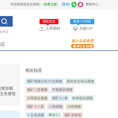
欢迎来到安全文库网！
[免费注册]
|
[登录]
|
帮助中心
赚取现金
尊享VIP特权
上传资料
升级VIP
出考试
费区
相关标签
煤矿两端头吃刀i全措施
两会安全保证措施
策部署,
煤矿八定措施
节电保证措施
十五条硬措
日常保证措施
煤矿221条
机电保证措施
煤矿十八条
22条措施
36条措施
全力抓好3
十五条措施
神华4.1
煤矿双承包