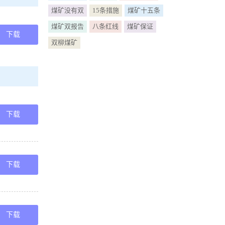
习近平总书记
煤矿没有双
15条措施
煤矿十五条
煤矿双报告
八条红线
煤矿保证
近平总书记
下载
双柳煤矿
月31日全国
全生产保障能
示精神和李克
下载
矿安全工作
件精神落到
下载
店煤矿,国务
下载