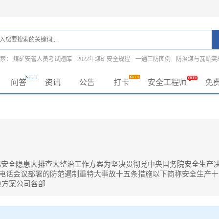
搜索：
煤矿安管人员考试题库
2022年煤矿安全规程
一通三防图例
防治煤与瓦斯突
问答
资讯
公告
打卡
安全工程师
免
化安全隐患大排查大整治工作方案为坚决贯彻党中央国务院安全生产决
电视电话会议部署的防范遏制重特大事故十五条措施以下简称安全生产
施方案公司各部
大排查大整治工作方案为坚决贯彻党中央国务院安全生产决策部署,深刻吸取事故教训,
条措施以下简称安全生产十五条硬措施。