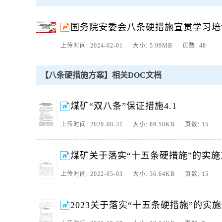
2、关于落实国务院安委会安全生产十五条硬措施的实施方案公司各部
重要指示精神和李克强总理重要批示,进一步树牢人民至上生命至上理
国务院安委会八条硬措施宣贯学习培
3、xxx有限公司文件神河矿字2022000号xxxx关于贯彻落实
关于安全生产重要批示指示精神和李克强总理重要批示,进一步树牢人
上传时间: 2024-02-01 大小: 5.99MB 页数: 48
4、附件:XX煤矿贯彻落实安全生产十五条硬措施深化安全隐患自查自
安全生产电视电话会议部署的防范遏制重特大事故十五条措施以下简
【八条硬措施方案】相关DOC文档
5、关于落实,十五条措施,的实施方案各科室,队,为认真贯彻落实习
力,确保公司安全生产工作持续稳定,特制定落实,十五条措施,的实施方案
煤矿“双八条”保证措施4.1
6、202271号 签发人:煤业有限公司关于落实十五条硬措施的实施
强总理重要批示,进一步树牢人民至上生命至上理念,落实矿井安全主
上传时间: 2020-08-31 大小: 89.50KB 页数: 15
7、山西灵石国泰宝华煤业有限公司 贯彻落实市委、市政府和市应急
八条措施（市办发201920号）和晋中市应急局强化全市煤矿安全生产
实处，进一步强化我矿的安全生产工作，保持安全生产稳定局面，特
煤矿关于落实“十五条硬措施”的实施
8、国务院安全生产委员会防范遏制矿山领域重特大生产安全事故的硬
上传时间: 2022-05-03 大小: 36.64KB 页数: 15
院安全生产委员会印发关于防范遏制矿山领域重特大生产安全事故的硬
2023关于落实“十五条硬措施”的实