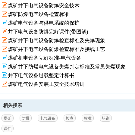
1、煤矿用防爆电气设备防爆检查标准,第一章总则,煤矿用防爆电气设备
煤矿井下电气设备防爆安全技术
防爆检查标准实施细则(试行),一总则,煤矿用防爆电气设备防爆检查标准
实施细则(试行),煤矿用防爆电气设备防爆检查标准实施细则(试行),煤矿
煤矿防爆电气设备检查标准
用防爆电气设备防爆检查标准实施细则(试行),煤矿用防爆电气设备防爆
煤矿电气设备与供电系统的保护
检查标准实施细则(试行),备用开关也属检查范围,煤矿用防爆电气设备防
爆检查标准实施细则(试行),11、防爆设备外壳的维修，必须由取得防爆
井下电气设备防爆完好课件(带图解)
检修资质的单位或厂家进行修理。,12、井下各片区防爆检查员每周至
煤矿井下电气设备防爆检查标准及失爆现象
少对本区域防爆电气设备进行不少于两次的全面防爆检查。,第二章防爆
煤矿井下电气设备防爆检查标准及接线工艺
检查标准,第一集紧固件,1、紧固件材料应适用于外壳材料且其机械强度
应符
煤矿机电设备完好标准-电气设备
煤矿井下防爆电气设备失爆判定标准及常见失爆现象
2、合GB3836.22010由隔爆外壳“d”保护的设备,附录G中相关规定。除
含轻金属外壳外，紧固件螺栓或螺母不允许用塑料或轻金属材料制
井下电气设备过载整定计算书
造。,2、紧固件（如螺栓、螺母、垫圈等）应电镀或采用其它化学方法
煤矿电气设备安装工安全技术培训
进行防腐处理，不得有锈蚀。,（一）紧固件完好标准：,一、紧固
件：,3、隔爆接合面紧固件应完整、齐全、紧固；同一部位的紧固件：
螺栓、螺母规格应一致；,平垫和弹簧垫圈的规格应与螺栓直径相符
合。,4、隔爆接合面紧固用的螺栓、螺母应采取防止紧固件因振动而松
相关搜索
脱的防松措施，如：,加装弹簧垫圈或背帽等防松装置。,弹簧垫圈,弹簧
垫圈,加装弹簧垫圈,加装弹簧垫圈和螺母,5、弹簧垫圈应有足够的弹
煤矿
防爆
电气设备
检查
标准
培训
性，自由状态下开口重叠部分
课件
3、不得大于垫圈厚度的1/2。,6、紧固带透眼螺孔隔爆接合面的螺栓应