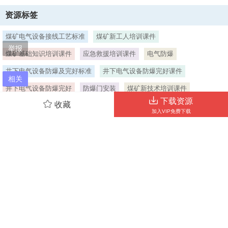
加装弹簧垫圈或背帽。,7、紧固带透眼无螺纹隔爆接合面的螺栓应加装
资源标签
弹簧垫圈和螺母。,重叠部分,垫圈厚度,压平弹簧垫圈,8、隔爆接合面紧
固程度以压平弹簧垫圈为合格。且符合下列要求：,（1）紧固带透眼无
煤矿电气设备接线工艺标准
煤矿新工人培训课件
螺纹隔爆接合面的螺母必须上满扣；螺栓螺纹应露出1-3个螺距，不得
举报
在螺,母下面加多余垫圈减少螺栓的伸出长度。,螺母必须上满扣,螺栓螺
煤矿基础知识培训课件
应急救援培训课件
电气防爆
纹露出1-3个螺距,露出13扣螺距,（2）紧固带透眼螺孔隔爆接合面的螺
栓必须上满扣且露出1-3个螺距，不得在螺,栓下面加多余垫圈减少螺栓
井下电气设备防爆及完好标准
井下电气设备防爆完好课件
相关
的伸出长度。,（3）用螺栓或螺钉紧固不透眼螺孔的部件，紧固后螺孔
井下电气设备防爆完好
防爆门安装
煤矿新技术培训课件
应留有大于
下载资源
收藏
防爆 考试
防爆风门措施
运城安宏防爆轴流式矿用风机
4、2倍防松垫圈厚度的螺,纹余量；螺栓拧入螺孔长度不小于螺栓直
加入VIP免费下载
径，但铸铁、铜、铝件不应小于螺栓直径的1.5倍。,紧固后螺孔应留有
电气课件
电气整定课件
煤矿电气设备下时
大于2倍防松垫圈厚度的螺纹余量,螺栓拧入螺孔长度不小于螺栓直径,紧
固后不得从螺孔中凸出,（4）紧固在护圈内的螺栓或螺母，其上端平面
煤矿电气设备下井时
电气设备上风侧10
井下防爆
不得超过护圈高度，并需用专用工具才能松、紧。,（5）内六角螺栓，
紧固后不得从螺孔中凸出。,上端平面不得超过护圈高度,压线板之间夹
有电缆不需再加弹簧垫圈,夹紧装置之间夹有密封圈不需再加弹簧垫圈,
当前位置：
首页
>
煤矿安全
>
培训课件
（6）用螺栓连接紧固的部件，其间夹有弹性物件者（如密封圈和橡套
电缆），不应再加,9、紧固件的其他要求还应符合GB3836.12010爆炸
性环境设备通用要求
5、、GB3836,.22010由隔爆外壳“d”保护的设备中紧固件相关规定。,弹
网站客服QQ：254466364