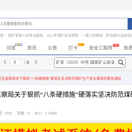
搜索：
煤矿安管人员考试题库
2022年煤矿安全规程
一通三防图例
防治煤与瓦斯突
问答
资讯
公告
打卡
安全工程师
免
/ 8
矿山安全监察局关于狠抓“八条硬措施”硬落实坚决防范煤矿生产安全事故的紧急通知
全监察局关于狠抓“八条硬措施”硬落实坚决防范煤
式：PDF
页数：8
大小：1.74MB