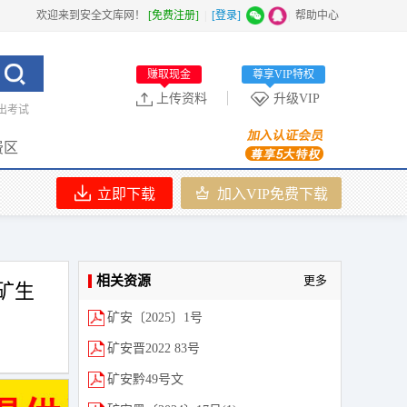
欢迎来到安全文库网！
[免费注册]
|
[登录]
|
帮助中心
赚取现金
尊享VIP特权
上传资料
升级VIP
出考试
费区
立即下载
加入VIP免费下载
相关资源
更多
矿生
矿安〔2025〕1号
矿安晋2022 83号
矿安黔49号文