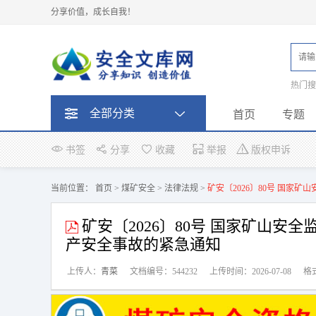
分享价值，成长自我！
热门
题
全部分类
首页
专题
书签
分享
收藏
举报
版权申诉
当前位置：
首页
>
煤矿安全
>
法律法规
>
矿安〔2026〕80号 国家
矿安〔2026〕80号 国家矿山安
产安全事故的紧急通知
上传人：
青菜
文档编号：544232
上传时间：2026-07-08
格