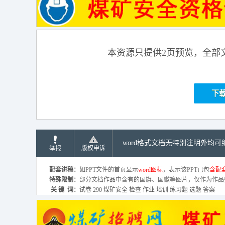
本资源只提供2页预览，全部
下
word格式文档无特别注明外均
版权申诉
举报
配套讲稿：
如PPT文件的首页显示
word图标
，表示该PPT已包
含配套
特殊限制：
部分文档作品中含有的国旗、国徽等图片，仅作为作品
关 键 词：
试卷 290 煤矿安全 检查 作业 培训 练习题 选题 答案