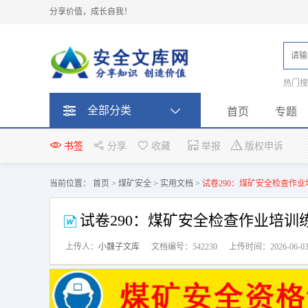
分享价值，成长自我！
热门
题
全部分类
首页
专题
书签
分享
收藏
举报
版权申诉
当前位置：
首页
>
煤矿安全
>
实用文档
>
试卷290：煤矿安全检查作
试卷290：煤矿安全检查作业培
上传人：
小魏子文库
文档编号：542230
上传时间：2026-06-0