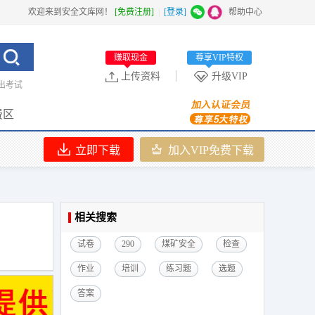
欢迎来到安全文库网！
[免费注册]
|
[登录]
|
帮助中心
赚取现金
尊享VIP特权
上传资料
升级VIP
出考试
费区
立即下载
加入VIP免费下载
相关搜索
试卷
290
煤矿安全
检查
作业
培训
练习题
选题
答案