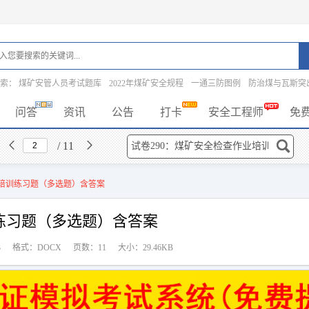
搜索：
煤矿安管人员考试题库
2022年煤矿安全规程
一通三防图例
防治煤与瓦斯突
问答
资讯
公告
打卡
安全工程师
免
/ 11
业培训练习题（多选题）含答案
训练习题（多选题）含答案
3
格式：DOCX
页数：11
大小：29.46KB