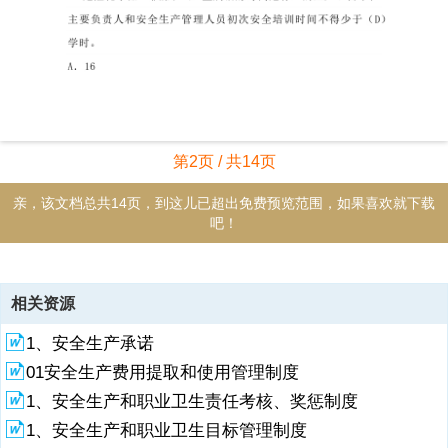
第2页 / 共14页
亲，该文档总共14页，到这儿已超出免费预览范围，如果喜欢就下载
吧！
资源描述
相关资源
1、一、单项选择题（每题1分，30题，共30分）1、生产经营单位的主
1、安全生产承诺
要负责人是本单位安全生产的第一责任者，对安全生产工作全面负责。
其职责之一是（C）。A对本单位的安全生产状况进行经常性检查B对检
01安全生产费用提取和使用管理制度
查中发现的安全问题及时向上级单位报告C保证本单位的安全生产的投
1、安全生产和职业卫生责任考核、奖惩制度
入和实施2、生产经营单位的主要负责人未履行安全生产法规定的安全
生产管理职责的，先责令（B）。A处二万元以下罚款B限期改正C停产
1、安全生产和职业卫生目标管理制度