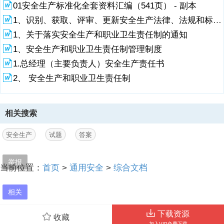
停业整顿3、中华人民共和国安全生产法规定，生产经营单位应当建立
01安全生产标准化全套资料汇编（541页） - 副本
安全生产（C）档案，如实记录安全生产教育和培训时间、内容、参加
1、识别、获取、评审、更新安全生产法律、法规和标准规范管理制度
人员及考核结果等内容。A电子B技术C教育和培训4、一般来说，股份
制企业、合资企业等安全生产投入资金
1、关于落实安全生产和职业卫生责任制的通知
1、安全生产和职业卫生责任制管理制度
2、由（A）予以保证。A董事会B厂长或者经理C投资人5、对所有的安
全生产管理人员必须在（C）进行安全资格培训，经安全生产监督管理
1.总经理（主要负责人）安全生产责任书
部门或有关部门考核合格，并取得安全资格证书后方可任职。A任职前B
2、 安全生产和职业卫生责任制
三个月内C六个月内D一年内6、安全生产法规定，生产经营单位对重大
危险源应当（C），进行定期检测、评估、监控、并制定应急预案，告
知从业人员和相关人员在紧急情况下应当采取的应急措施。A告知B管理
C登记建档7、安全生产法规定，生产经营单位的特种作业人员必须
相关搜索
（A），取得相应资格，方可上岗作业。A按照国家有关规定经专门的安
全作业培训B经企业培训合格C自学考试合格8、危险化学品、非煤矿
安全生产
试题
答案
山、金属冶炼等高危行业的生产经营单位
3、主要负责人和安全生产管理人员初次安全培训时间不得少于（D）学
举报
当前位置：
首页
>
通用安全
>
综合文档
时。A16B24C36D489、下列哪项不属于特种作业的是（C）。A高压电
工作业B登高架设作业C压力管道作业D化工自动化控制仪表作业10、特
种作业操作证需要复审的，应当在期满前（C）日内，由申请人或者申
相关
请人的用人单位向原考核发证机关或者从业所在地考核发证机关提出申
请。A15B30C60D9011、生产经营单位（B）对重新上岗的从业人员进
下载资源
网站客服QQ：254466364
收藏
行安全教育和培训。A不必B应该C不强求D必须12、以下不属于生产经
加入VIP免费下载