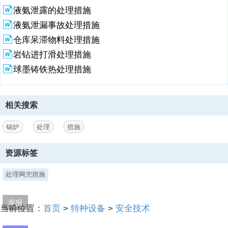
引起受热不均的具体因素很多,主要有以下几点:(1)炉膛出口残余旋转所
液氨泄露的处理措施
形成的烟速偏差是烟温偏差形成的根本原因。四角切圆燃烧煤锅炉在运
行时,四列多股风粉气流从
液氨泄漏事故处理措施
仓库呆滞物料处理措施
2、四角喷入炉膛,在炉膛中形成一稳定的强烈旋转火焰区。随着旋转气
流的上升,旋转强度逐渐减弱,但是到炉膛出口仍然存在着较大的残余旋
岩钻进打滑处理措施
转,研究表明,从燃烧器区形成的旋转气流,到炉膛出口处仅旋转了1/21/4
球墨铸铁热处理措施
圈,因此在炉膛出口水平烟道处存在较大的速度偏差,同时造成两侧的烟
温偏差。(2)在炉膛中的传热情况是由火焰中心向四周辐射热量给水冷
壁,因此炉膛中间的温度高,而四周水冷壁附近的温度低。烟气在离开炉
膛转流烟道后仍保持着上述温度不均的特点,因而烟道中间的管子受热较
相关搜索
强,而烟道两侧的管子受热较弱,形成受热不均。(3)炉膛火焰中心偏斜,对
流烟道两侧的烟温将不同。火焰中心偏向哪一侧,哪一侧的烟气温度就
锅炉
处理
措施
高,则这一侧的管
3、子受热较强。(4)水冷壁局部结渣,也会导致对流烟道两侧的烟温不
资源标签
同,结渣侧的烟温较高,这一侧的管子受热较强。(5)烟道中的烟气流速不
同时,同样会引起受热不均。一般烟道中间的烟速较高而两侧的烟速较
处理网兜措施
低。故烟道中间管子对流传热较强。另外,当烟道中的受热面管排列不均
匀,管子之间有较大的烟气通道,即形成所谓“烟气走廊”时,由于其阻力小,
举报
烟速高,对流传热加强,而且烟气走廊处的烟气辐射层厚度较大V辐射传热
当前位置：
首页
>
特种设备
>
安全技术
也增强,因此靠近烟气走廊两侧的管子受热较强。(6)对于屏式过热器,由
于是沿炉宽方向布置的,故中间的屏受热较强,两侧的屏受热较弱。而对