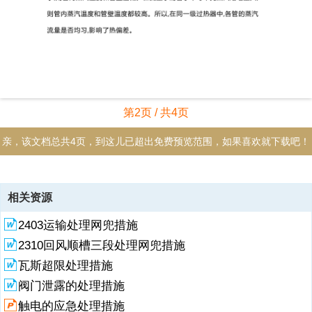
第2页 / 共4页
亲，该文档总共4页，到这儿已超出免费预览范围，如果喜欢就下载吧！
资源描述
相关资源
1、热偏差形成原因分析由于结构上和运行中各种因素的影响,过热器各
2403运输处理网兜措施
并列工作的受热面管的热负荷和管内工质流量各不相同,则各管中蒸汽的
焓增量(吸热量)就不一样,这样各管的蒸汽温度和管壁温度有差别,运行中
2310回风顺槽三段处理网兜措施
某些管子蒸汽的焓增量超过了整个管组的平均数值,这种现象叫做热偏
瓦斯超限处理措施
差。产生热偏差的原因有以下几方面：1.受热不均受热不均就是并列各
管的热负荷不均。受热强即热负荷大的管子,其中蒸汽的吸热量大,蒸汽
阀门泄露的处理措施
的焓增量就大,则蒸汽温度及管壁温度都较高,受热不均会产生热偏差。
触电的应急处理措施