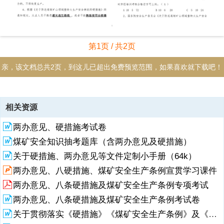
第1页 / 共2页
亲，该文档总共2页，到这儿已超出免费预览范围，如果喜欢就下载吧！
资源描述
相关资源
1、1八条硬措施、十二条举措及两办意见考试卷 单位 姓名 分数 一、填
两办意见、硬措施考试卷
空题：（每空 2 分，共 50 分）1、煤矿安全生产条例自 2024 年 5 月 1
日起施行。2、根据关于防范遏制矿山领域重特大生产安全事故的硬措
煤矿安全知识抽考题库（含两办意见及硬措施）
施的通知规定，矿山企业必须建立健全 安全风险分级管控 制度和 重大
关于硬措施、两办意见等文件定制小手册（64k）
事故隐患 自查自改常态化机制，常态化开展 三违 行为自查自纠。3、
根据关于防范遏制矿山领域重特大生产安全事故的硬措施的通知规定，
两办意见、八硬措施、煤矿安全生产条例宣贯学习课件
对无证照或者证照不全从事生产的，3 个月内 2 次或者 2 次以上发现有
两办意见、八条硬措施及煤矿安全生产条例专项考试
重大事故隐患仍然进行生产的，依法依规提请地方政府关闭。4、根据
两办意见、八条硬措施及煤矿安全生产条例考试卷
关于防范遏制矿山领域重特大生产安全事故的硬措施的通知规定，
关于贯彻落实《硬措施》《煤矿安全生产条例》及《两办意见》的通知
2、矿山企业必须按规定采用钻探、物探、化探方法相互查清隐蔽致灾