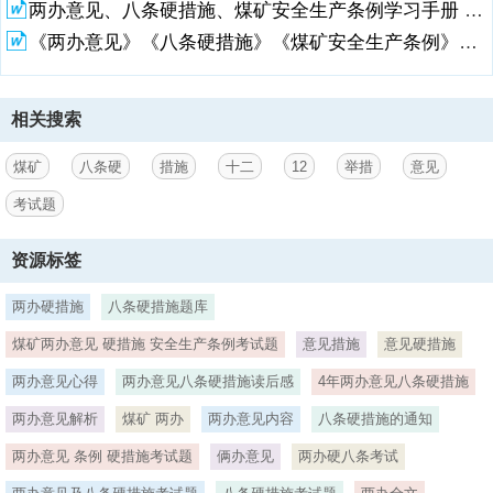
两办意见、八条硬措施、煤矿安全生产条例学习手册 文档(1)
因素并采取有效措施后方可进行采掘作业。5、根据关于防范遏制矿山
领域重特大生产安全事故的硬措施的通知规定，对发生瓦斯亡人事故、
《两办意见》《八条硬措施》《煤矿安全生产条例》培训效果检验考试试题
瓦斯涉险事故以及瓦斯高值超限的煤矿，必须 停止作业、严肃追究责
任,并由地方煤矿安全监管部门对企业瓦斯防治的机构、人员装备、制度
等方面进行全方位评估，经评估不具备防治能力的，不得恢复生产。
相关搜索
6、根据关于防范遏制矿山领域重特大生产安全事故的硬措施的通知规
定，从业人员不熟悉避灾逃生路线，或者不能熟练使用自救器 等紧急自
救装备的，不得安排上岗作业。7、根据关于防范遏制矿山领域重特大
煤矿
八条硬
措施
十二
12
举措
意见
生产安全事故的硬措施的通知规定，灾害严重矿井
考试题
3、、发生较大以上事故的矿井，必须进行智能化改造。8、国家矿山安
监局煤矿单班入井（坑）作业人数限员规定，采煤工作面生产班次作业
资源标签
人数不得超过 25 人，掘进工作面作业人数不得超过 18 人，维修工作
面（点）单班人数不得超过 8 人。9、在煤矿进行石门揭煤、探放水、
两办硬措施
八条硬措施题库
巷道贯通、清理煤仓、强制放顶、火区密闭和启封、动火以及国家矿山
安全监察机构规定的其他危险作业，应当采取专门安全技术措施，并安
煤矿两办意见 硬措施 安全生产条例考试题
意见措施
意见硬措施
排专门人员进行现场安全管理。10、煤矿安全生产十二条具体举措中实
两办意见心得
两办意见八条硬措施读后感
4年两办意见八条硬措施
施瓦斯防治“六严禁五一律；严禁煤与瓦斯突出矿井以 局部 措施代替 区
域 措施以及煤巷掘进与巷修、打钻等平行作业；严禁包裹、风吹 甲烷
两办意见解析
煤矿 两办
两办意见内容
八条硬措施的通知
传感器，严禁删除或修改
两办意见 条例 硬措施考试题
俩办意见
两办硬八条考试
4、瓦斯超限数据。二、选择题：（每题 3 分，共 30 分）1、根据关于
5、特大生产安全事故的硬措施的通知规定，对探放水造假、禁采区采
防范遏制矿山领域重特大生产安全事故的硬措施的通知规定，“五职”矿
6、 C 3 7.两办意见中规定：停止新建产能低于（C）万吨/年的煤与瓦