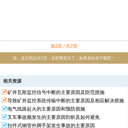
第2页 / 共2页
亲，该文档总共2页，全部预览完了，如果喜欢就下载吧！
资源描述
相关资源
1、塔吊倒塌事故主要原因一. 安装与拆卸方面问题造成事故的原因1. 安
矿井瓦斯监控信号中断的主要原因及防范措施
装与拆卸队伍无资质，无证承揽拆装任务。安装与拆卸单位人员、设
备、技术等方面均不具备条件的要求，是导致事故重要原因。2. 安装与
导致矿井监控系统传输中断的主要原因及相应解决措施
拆卸无方案、无安全技术交底，凭经验。拆装单位不编制拆装方案，不
电气线路起火的主要原因和预防措施
进行安全技术交底，凭经验违章蛮干，是导致事故的直接原因。3. 安装
与拆卸施工中违反拆装程序。拆装单位在拆装过程中不按塔吊使用说明
叉车事故频发生的主要原因剖析及如何避免
书中关于拆装的先后顺序进行拆装，不按拆装方案和安全技术交底要求
扣件式钢管外脚手架发生事故的主要原因