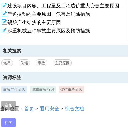
作业，图省事，凭想象。4. 不办理拆装申请和验收手续。塔吊使用单位
建设项目内容、工程量及工程造价重大变更主要原因分析报告备案表参考模板范本
和拆装单位不按规定办理拆装申请和验收手续，失去了政府主管部门把
关的机会。二. 使用方面问题
管道振动的主要原因、危害及消除措施
锅炉产生结焦的主要原因
2、造成事故的原因1. 操作和指挥人员无证上岗。塔吊司机和指挥人员
未按规定经过专业培训取得资格证书上岗作业，不具备相应专业技能和
起重机械五种事故主要原因及预防措施
知识。2. 操作和指挥人员违章操作，违章指挥。如超载起吊、斜吊，在
施工现场用塔吊吊住砼泵输送管打砼且随意回转等等。3. 操作人员对设
备日常检查、保养不够，致使塔吊存在机械方面的安全隐患。如对塔吊
相关搜索
力矩限制器性能了解不够，对其是否真正起作用不清楚，致使在其失效
的情况下，误以为其工作正常而导致事故。忽视了人的因素，如在什么
幅度、能够吊多重，心中无底或不明确。4. 对操作和指挥人员教育培训
塔吊
倒塌
事故
主要原因
不够。很多单位只做到了岗前培训，而忽视了对操作人员在操作技能和
安全意识方面的持续培训和提高，忽视了对指挥人员的持续培训。三.
资源标签
塔吊产品本身质量问题造成事故的原因1. 设计问题。力矩限制器的设计
存在缺陷，灵敏度较差；钢结构设计受力不合理，液压系统设计缺陷等
事故产生原因
跑车事故原因
煤矿事故原因
等。2. 零配件问题。力矩限制器元件质量问题钢结构所用钢材材质问
题；液压系统元件质量问题等等。3. 制造问题3.1 钢结构焊接达不到要
求。焊缝的高度不够，存在气孔、夹渣甚至虚焊等缺陷，特别是塔帽、
举报
当前位置：
首页
>
通用安全
>
综合文档
大臂、平衡臂等部件上的重要连接部位存在焊接质量问题。3.2 钢结构
几何尺寸与要求不符。下料未按要求，钢材截面尺寸达不到国家标准规
定。4. 出厂合格证及使用说明书的问题，无出厂合格证，属假冒伪劣产
相关
品。无批次说明，对原有设计的改动也没有标明。