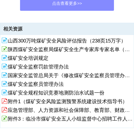
点击查看更多>>
资源描述
相关资源
1、更多煤矿精品资料，扫描右面二维码微信关注：煤矿安全知识
山西300万吨煤矿安全风险评估报告（238页15万字）
12022 年新版煤矿安全规程（应急管理部令第 8 号）中华人民共和国应
急管理部令第 8 号 应急管理部关于修改煤矿安全规程的决定已经 2021
陕西煤矿安全监察局煤矿安全生产专家库专家名单（第一批）
年 8 月 17 日应急管理部第 27 次部务会议审议通过，现予公布，自
煤矿安全培训规定
2022 年 4 月 1 日起施行。 部长 黄明2022 年 1 月 6 日附件：煤矿安全
规程 更多煤矿精品资料，扫描右面二维码微信关注：煤矿安全知识 1目
煤矿安全监察罚款管理办法
录第一编总 则 .1第二编 地 质 保 障 .5第三编 井 工 煤 矿 .7第一章矿 井
国家安全监管总局关于《修改煤矿安全监察员管理办法》等五部煤矿安全规章的决定
建 设 .7第一节一 般 规 定 .7第二节 井巷掘进与支护 .8第三节 井塔
煤矿安全监察员管理办法
2、、井架及井筒装备 .15第四节 建井期间生产及辅助系统 .17第二章开
煤矿安全规程知识竞赛地测防治水试题一份
采 .22第一节一 般 规 定 .22第二节回采和顶板控制 .26第三节采 掘 机
附件1（煤矿安全风险监测预警系统建设技术指导书）
械 .36第四节 建(构)筑物下、水体下、 .39第五节 井巷维修和报废 .39
第六节 防 止 坠 落 .41第二章通风、瓦斯和煤尘爆炸防治 .41第一节通
应急管理部、人力资源和社会保障部、教育部、财政部、国家煤矿安全监察局关于高危行业领域安全技能提升行动
风 .41第二节瓦 斯 防 治 .53第三节 瓦斯和煤尘爆炸防治 .60第三章煤
附件3：临汾市煤矿安全五人小组监督中心招聘工作人员报名表.xls
(岩)与瓦斯(二氧化碳)突出防治 .61第一节一 般 规 定 .61第二节 区域综
合防突措施 .65更多煤矿精品资料，扫描右面二维码微信关注：煤矿安
全知识 2第三节 局部综合防突措施 .68第五章 冲击地压