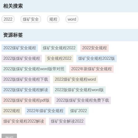
相关搜索
3、防治 .71第一节 一 般 规 定 .71第二节 冲击危险性预测 .74第三节
区域与局部防冲措施 .75第四节 冲击地压安全防护措施 .76第六章防灭
2022
煤矿安全
规程
word
火 .77第一节 一 般 规 定 .77第二节 井下火灾防治 .80第三节 井下火区
管理 .85第七章防治 水 .86第一节 一 般 规 定 .86第二节 地 面 防 治 水
.88第三节 井 下 防 治 水 .89第四节 井 下 排 水 .93第五节探放 水 .95
资源标签
第八章 爆炸物品和井下爆破 .97第一节 爆炸物品贮存 .97第二节 爆炸物
品运输 .102第三节 井 下 爆 破 .104第九章 运输、提升和空气压缩机
2022煤矿安全规程
煤矿安全规程2022
2022安全规程
.112第一节 平巷和
2022版煤矿安全规程
安全规程2022
煤矿安全规程2022版
4、倾斜井巷运输 .112第二节 立 井 提 升 .124更多煤矿精品资料，扫描
2022版煤矿安全规程word版带对照
2022年新煤矿安全规程
右面二维码微信关注：煤矿安全知识 3第三节 钢丝绳和连接装置 .130
第四节 提升装置 .139第五节 空气压缩机 .146第十章电 气 .147第一节
2022版煤矿安全规程下载
2022煤矿安全规程word
一般规定 .147第二节 电气设备和保护 .152第三节井下机电设备硐室
2022版煤矿安全规程解读
2022版煤矿安全规程word版
.154第四节输电线路及电缆 .155第五节井下照明和信号 .158第六节井
下电气设备保护接地 .160第七节电气设备、电缆的检查、维护和调整
2022版煤矿安全规程pdf版
2022版煤矿安全规程免费下载
.161第八节井下电池电源 .162第十一章 监控与通信 .163第一节一般规
定 .163第二节 安全监控 .164第二节人员位置监测 .170第四节
2022规程
2022年煤矿安全规程
煤矿2022
5、通信与图像监视 .171第四编 露 天 煤 矿 .171第一章一 般 规 定
煤矿安全规程2022解读
煤矿安全解读2022
.172第二章钻 孔 爆 破 .173第一节一 般 规 定 .173第二节钻 孔 .174第
三节爆 破 .174更多煤矿精品资料，扫描右面二维码微信关注：煤矿安