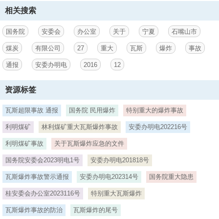
界最远距离达1700米。二是逃避安全监管。该矿井下采用假密闭蓄意隐
相关搜索
瞒违法开采行为，在井底水仓开掘暗道，经暗道通往越界区域；采用真
假两套图纸，向有关部门上报备案的相关图纸均不填绘越界区域开采情
况；凡涉及越界区域生产的一律不记录，不填写报表和台账、不上报。
国务院
安委会
办公室
关于
宁夏
石嘴山市
三是安全管理混乱。越界区域采掘作业不编制设计、作业规程和安全技
煤炭
有限公司
27
重大
瓦斯
爆炸
事故
术措施，在越界区域无任何技术资料，也没
通报
安委办明电
2016
12
3、有安装瓦斯监控系统、人员定位系统等安全设施。四是蓄意瞒报事
故。事故发生后该矿未按规定上报，群众举报后才向有关部门进行报
资源标签
告。事故原因有待进一步调查认定。这起事故性质恶劣、损失惨重，教
训极为深刻。为深入贯彻落实国务院领导同志重要批示精神，落实国务
院安委会办公室关于切实做好国庆节日期间安全生产工作的通知（安委
瓦斯超限事故 通报
国务院 民用爆炸
特别重大的爆炸事故
办明电201611号）要求，有效防范和坚决遏制重特大事故，特提出如
利明煤矿
林利煤矿重大瓦斯爆炸事故
安委办明电202216号
下要求：一是严厉打击违法违规生产。要严厉打击假整改、假密闭、假
数据、假图纸、假报告和超能力、超强度、超定员、超层越界、证照超
利明煤矿事故
关于瓦斯爆炸应急的文件
期仍组织生产等“五假五超”行为，除日常检查以外，还要采取暗访暗
查、突击检查等多种方式，始终保持打击违法违规
国务院安委会2023明电1号
安委办明电201818号
4、生产行为的高压态势。要完善和落实地方政府统一领导、相关部门
瓦斯爆炸事故警示通报
安委办明电202314号
国务院重大隐患
5、煤矿瓦斯“零超限”目标管理制度；加强通风管理，保证有效风量满足
共同参与的联合执法机制，明确职责，形成合力，严肃查处违法违规行
6、守，严防回撤期间违法违规生产；对决定关闭煤矿，一律不得留设
要求，严禁无风、微风、循环风作业。对瓦斯防治措施不落实、通风系
7、部门和责任人，应由本级政府及其部门负责的，不得交由下级地方
桂安委会办公室2023116号
特别重大瓦斯爆炸
为。对“五假五超”行为，要依法采取上限处罚、停产整顿、关闭取缔、
回撤期。对长期停产煤矿，要按国家规定有序退出。对安全许可证过期
统不完善、安全监测监控系统不能正常运行的矿井，要依法依规责令停
政府及其部门验收和签字，确保工作质量，严防走过场。对验收工作把
追究法律责任等措施；因违法违规组织生产导致事故的单位和人员，要
不申请办理延期手续的煤矿，要依法注销其安全生产许可证，限制供
产整顿。三是坚决淘汰退出落后产能。要深入贯彻落实国务院关于煤炭
关不严导致事故的，要依法依规严肃追究相关人员的责任。五是严查超
瓦斯爆炸事故的防治
瓦斯爆炸的尾号
依法从严从重处罚，并列入安全生产不良记录“黑名单”，实施联合惩
电、停止供应火工品，发现继续进行生产的，要依法依规严肃处理。四