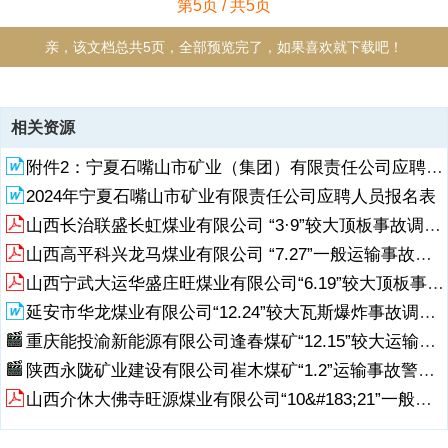
第5页 / 共5页
亲，该文档总共5页，全部预览完了，如果喜欢就下载吧！
资源描述
相关资源
1、国务院安委会办公室关于宁夏石嘴山市林利煤炭有限公司“927”重大
附件2：宁夏石嘴山市矿业（集团）有限责任公司应聘报名表
瓦斯爆炸事故的通报安委办明电201612号各产煤省、自治区、直辖市
及新疆生产建设兵团安全生产委员会：2016年9月27日，宁夏回族自治
2024年宁夏石嘴山市矿业有限责任公司应聘人员报名表
区石嘴山市林利煤炭有限公司三号矿井采煤工作面发生瓦斯爆炸事故，
山西长治联盛长虹煤业有限公司 “3·9”较大顶板事故调查报告
截至28日17时，已造成18人遇难、2人被困，事故抢险救援正在紧张进
行。事故发生后，国务院领导同志高度重视并作出重要批示，要求千方
山西高平科兴龙马煤业有限公司 “7.27”一般运输事故调查报告
百计搜救被困人员，查明原因、依法处理，要加强警示教育，深刻吸取
山西宁武大运华盛庄旺煤业有限公司“6.19”较大顶板事故调查报告
教训，坚决防范重特大事故发生。国家安全监管总局、国家煤矿安监局
延安市华龙煤业有限公司“12.24”较大瓦斯爆炸事故调查报告
主要负责人立即研究部署，派出工作组紧急赶赴事故现场，指导协调事
故应急救援工作。该矿为个
重庆能投渝新能源有限公司逢春煤矿“12.15”较大运输事故警示教育片
陕西永陇矿业建设有限公司崔木煤矿“1.2”运输事故警示教育片.mp4
2、体煤矿，低瓦斯矿井，核定生产能力13万吨/年。初步分析，事故发
生的原因是该矿越界违法生产区域以掘代采工作面微风作业导致瓦斯积
山西介休大佛寺旺源煤业有限公司“10&#183;21”一般运输事故调查报告.pdf
聚，违章放炮引起瓦斯爆炸。暴露出的突出问题：一是违法组织生产。
该矿无视国家法律、无视矿工生命，超层越界组织生产已有3年多，越