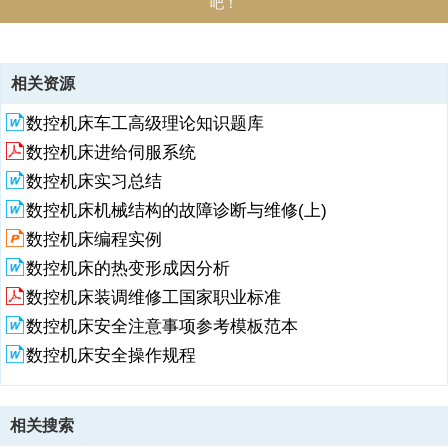
吧！
资源描述
相关资源
1、第4章 数控机床机械结构的故障诊断与维修41 数控机床机械结构概
数控机床车工高级理论知识题库
述 数控在GB中的定义是“用数字化信号对机床运动及其加工过程进行控
制的一种方法”。现代数控机床是集高新技术于一体的典型机电一体化
数控机床进给伺服系统
加工设备。数控加工设备主要分切削加工、压力加工和特种加工(如数
数控机床实习总结
控电火花加工机床等)3类。切削加工类数控机床的加工过程能按预定的
程序自动进行，消除了人为的操作误差和实现了手工操作难以达到的控
数控机床机械结构的故障诊断与维修(上)
制精度，加工精度还可以用软件来校正和补偿。因此，可以获得比机床
数控机床编程实例
精度还要高的加工精度及重复定位精度；工件在一次装夹后，能先后进
数控机床的热变形成因分析
行粗、精加工，配置自动换刀装置后，还能缩短辅助加工时间、提高生
产率；由于机床的运动轨迹受可编程的
数控机床装调维修工国家职业标准
数控机床安全注意事项参考模板范本
2、数字信号控制，因而可以加工单件和小批量且形式复杂的零件，生
产准备周期大为缩短。综上所述，数控机床具有精度高、效率高、自动
数控机床安全操作规程
化程度高和柔性好的特点。从数控机床的生产现状和发展趋势看，由于
微电子技术、信息处理技术等新技术、新工艺在机床行业的渗透和应
用，它与普通机床相比不仅在机械结构性能方面发生了“质”和“形”的变
相关搜索
化，且其外观造型也形成了自身独特的风格和特点。数控机床机械结构