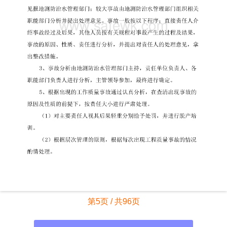
第5页 / 共96页