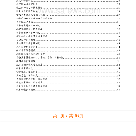
第1页 / 共96页