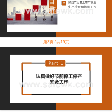
第3页 / 共19页