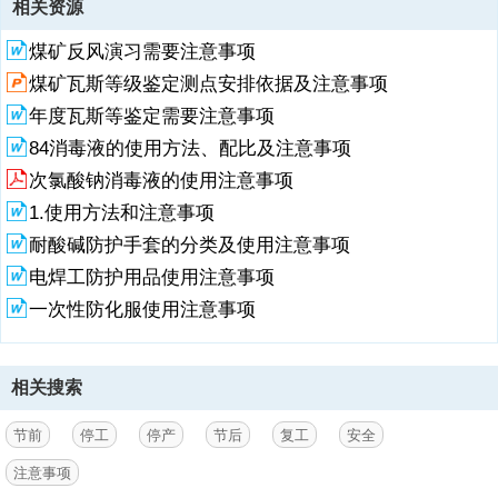
相关资源
1、,春节将至，企业也将进入停工停产和复工复产的转换期，设备检
煤矿反风演习需要注意事项
修、更换，场地、车间清洁等都有可能产生不安全因素。春节过后，企
业陆续复工，员工思想麻痹、进入工作状态迟缓的现象将普遍存在，容
煤矿瓦斯等级鉴定测点安排依据及注意事项
易引发安全生产事故。,1,认真做好节前停工停产安全工作,认真做好节
年度瓦斯等鉴定需要注意事项
前停工停产安全工作,企业要在停工停产前开好节前安全宣导会，制定停
工停产工作方案，布置好节前各项安全生产工作。,认真做好节前停工停
84消毒液的使用方法、配比及注意事项
产安全工作,全面组织安全隐患排查工作,企业要在停工停产前开展一次
次氯酸钠消毒液的使用注意事项
全面的隐患排查。停工停产前，企业应组织召开安全生产专题工作会议
1.使用方法和注意事项
统一思想，部署节日期间值班值守和节前隐患排查工作，对本单位机械
设备、消防器材、电气线路等逐一进行排
耐酸碱防护手套的分类及使用注意事项
电焊工防护用品使用注意事项
2、查，发现隐患要立即整改；同时，要采取断电（应急预警控制联动
系统不得断电）、断气等措施，确保停工停产期间处于安全状态。,1,认
一次性防化服使用注意事项
真做好节前停工停产安全工作,安全隐患排查内容,设备设施的运转情
况、维护保养状况，尤其是设备的长期存在的跑冒滴漏问题是否按照设
备管理规定进行处理，杜绝污染源。,生产工艺指标的规范操作是否严格
相关搜索
执行，操作规程的贯彻落实与控制情况，变更后的工艺是否有工艺流程
图，职工是否掌握工艺流程及相关控制指标。,各类危险作业的安全管理
及措施落实是否符合规范要求；风险是否识别全面，措施落实到位。,消
节前
停工
停产
节后
复工
安全
防器材维护保养情况，消防设备设施台账是否健全，是否定期进行检
注意事项
查。,认真做好节前停工停产安全工作,加