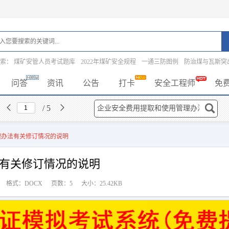
搜索：
煤矿安管人员考试题库
2022年煤矿安全规程
一通三防图例
防治煤与瓦斯突
问答
资讯
公告
打卡
安全工程师
免
/ 5
理办法有关修订情况的说明
有关修订情况的说明
格式：DOCX
页数：5
大小：25.42KB