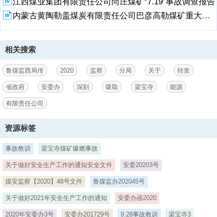
江西煤业集团有限责任公司尚庄煤矿“7.19”事故调查报告
煤 监 西 局函 2020 12 号 ） 要 求 ， 由 矿 长 组 织 、 副 总 工 程 师
以 上 领 导 带 队 立 山 东 煤 矿 安 全 监 察 局 鲁 西 监 察 分 局 发 电
内蒙古黄陶勒盖煤炭有限责任公司巴彦高勒煤矿重大安全风险分析研判报告（报市煤监局）
2 即 开 展 一 次 井 下 全 覆 盖 “ 写 实 检 查 ” ， “ 写 实 检 查 ” 表 格
、 视 频 、
相关搜索
3、照片 等 检 查 痕 迹 材 料 要 存 档 备 查 。二 、 强 化 矿 领 导 干
部 下 井 带 班 。 各 煤 矿 务 必 严 格 执 行 领 导 干 部下 井 带 班 制
度 ， 副 矿 级 以 上 领 导 必 须 有 带 夜 班 指 标 ， 带 班 人 员 要 切
鲁煤监西局传
2020
监察
分局
关于
转发
实 发 挥 指 导 现 场 安 全 生 产 、 解 决 重 点 工 作 ， 督 促 现 场 依
省政府
安委办
深刻
吸取
梁宝寺
能源
法 依 规 、 遵章 作 业 的 作 用 。三 、 分 局 将 对 煤 矿 “ 现 场 写 实
检 查 ” 情 况 开 展 倒 查 ， 凡 发 现 工作 不 认 真 、 落 实 不 到 位 的
有限责任公司
， 将 依 法 依 规 严 肃 追
资源标签
4、 究 责 任 。附 件 ： 省 政 府 安 委 办 关 于 深 刻 吸 取 梁 宝 寺 能
源 有 限 责 任 公 司“ 8.20” 煤 尘 爆 燃 事 故 教 训 切 实 做 好 煤 矿 安
全 生 产 工 作 的 紧 急 通 知 山 东 煤 矿 安 全 监 察 局 鲁 西 监 察 分
事故教训
梁宝寺煤矿爆燃事故
局2020 年 8 月 21 日 1 山 东 省 发 电发电单位省政府安委办山东煤监
关于做好安全生产工作的通知安全文件
安委20203号
局省能源局签批盖章等级特急明电鲁 安 办 明 电 2020 33号鲁机发号抄
报：省 政 府 安 委 会 主 任 、 副 主 任 。关 于 深 刻 吸 取 梁 宝 寺 能
煤安监察【2020】48号文件
鲁煤监办202045号
源 有 限 责 任 公 司“ 8 20” 煤 尘 爆 燃
关于做好2021年安全生产工作的通知
安委办函2020
5、 事 故 教 训 切 实 做 好 煤 矿 安 全生 产 工 作 的 紧 急 通 知 各 产
2020年安委办3号
安委办201729号
9.28事故教训
梁宝寺3
煤 市 人 民 政 府 ， 省 政 府 安 委 会 有 关 成 员 单 位 ：2020 年 8 月