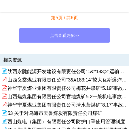
第5页 / 共6页
点击查看更多>>
资源描述
相关资源
1、 1 签 批 ： 许 振 宏等 级 加 急 明 电 鲁 煤 监 西 局 传 2020 3 号鲁
陕西永陇能源开发建设有限责任公司“1&#183;2”运输事故调查报告
西 监 察 分 局 关 于 转 发 省 政 府 安 委 办 关 于 深 刻 吸 取 梁 宝 寺
能 源 有 限 责 任 公 司 “ 8.20”煤 尘 爆 燃 事 故 教 训 切 实 做 好 煤 矿
山西义棠煤业有限责任公司“3&#183;14”较大瓦斯爆炸事故调查报告.pdf
安 全 生 产 工 作的 紧 急 通 知 的 通 知 各 煤 矿 企 业 、 煤 矿 ：现 将
神华宁夏煤业集团有限责任公司梅花井煤矿“5.19”事故调查报告及处理决定
山 东 省 政 府 安 委 办 关 于 深 刻 吸 取 梁 宝 寺 能 源 有 限 责 任 公
司 “ 8.20” 煤 尘 爆 燃 事 故 教 训 切 实 做 好 煤 矿 安 全 生 产 工 作 的
山西焦煤集团有限责任公司官地煤矿5.2一般机电事故调查报告
紧 急 通知
神华宁夏煤业集团有限责任公司清水营煤矿“8.17”事故调查报告及处理决定
53 关于对乌海市天誉煤炭有限责任公司煤矿
2、 转 发 给 你 们 ， 并 提 出 以 下 要 求 ， 请 一 并 贯 彻 执 行 。一
、 开 展 “ 现 场 写 实 检 查 ” 。 各 煤 矿 要 按 照 鲁 西 监 察 分 局 关
西山煤电（集团）有限责任公司防护口罩使用管理制度
于使 用 求 实 监 察 现 场 检 查 写 实 手 册 （ 试 行 ） 的 通 知 （ 鲁