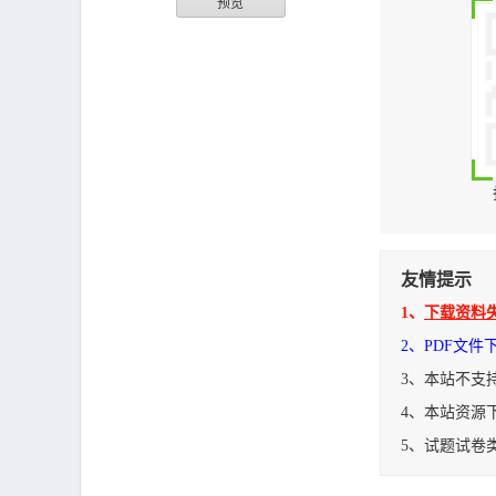
预览
友情提示
1、
下载资料
2、PDF文
3、本站不支
4、本站资源
5、试题试卷
煤矿井下煤仓适