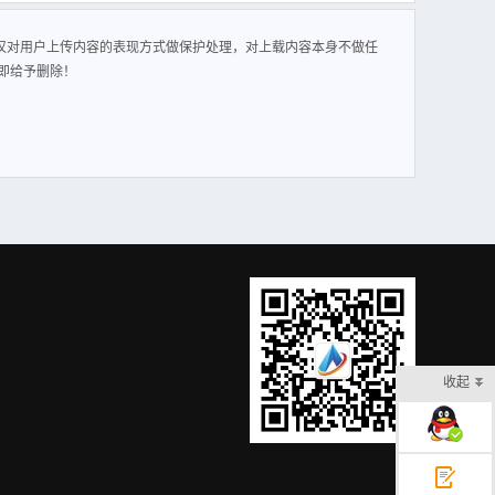
1处 理煤 仓堵 仓声 波 疏通 装 置在 煤 仓 容 易 发 生 蓬 堵 的
 频 振 动，使 声 能 与 仓 内 煤 介 产 生 共 振，诱 发 煤 粒间
仅对用户上传内容的表现方式做保护处理，对上载内容本身不做任
 煤 矿、鹤岗 新 陆 煤 矿；瓦 房
即给予删除！
 杆 机、旋 转 截 割等 装 备 进 行 改 造，安 装 在 煤 仓 下 口
 集 团 同 富 新 煤 业 有限 公 司、山 西 高 平 科 兴 前 和 煤
 团；山 东 鲁 科 自 动 化 技
 过 远 程 控 制 高 频 捶 打 振 动使 煤 仓 内 部 耐 磨 板 振
械 科 技 有 限 公 司、山 西和 信 基 业 科 技 有 限 公 司4煤 仓
杆 使 用 链条 连 接，出 现 堵
 下 煤仓 智 能防 溃、防堵 仓 给煤 机给 煤 机 闸 门 采 用 高 强
 识 别 溃 仓 特征，自 动 控 制 闸 门 快 速 响 应，有 效 防 止溃
流 体 抵 近 破 拱，还 能
公 司6防 溃 仓给 煤 机给 煤 机 进 行 防 溃 仓 闸 门 改 造，增
，实 现 煤 仓 自 动 清 仓。山 西 干 河 煤 矿、山 西 煤 炭 运
 喷 射（压力 可 达 到 2 0 M P a），实 现 清 仓 和 处 理 堵
 置。山 西 焦 煤 汾 西 矿 业 两 渡 煤 业 公 司、山 西 科 兴
务 有 限 公 司、煤 炭科 学 技 术 研 究 院 有 限 公 司、天 地
 效 控 制 放 煤 量。山 东 能 源 白 庄 煤 矿、岱 庄 煤 业 公
 矿、山 东 安 居 煤 矿；河 北 铠 骏 金 属 制 品 有 限 公 司、
 监 控 系 统，通 过 煤 仓 智能 监 测 雷 达、气 体 监 测 传 感
山西 高 平 马 煤 业、内 蒙 古 扎 赉 诺 尔 煤业 灵 东 煤 矿、陕
煤仓使 用 可 拆 卸 式 水 平 煤 仓 代 替 传 统 煤 仓，具 备 模
设 备 将 清 扫 机 器 人 下 放
 化 技 术 有 限 公 司8煤 仓
 异常 发 出 报 警；监 测 煤
 拓 电 气 有 限 公 司、中 煤 科 工
 机，仓 体 采 用 组 装 式 储料 斗，仓 下 采 用 出 料 刮 板 运
收起
能 监 控。陕 西 彬 长 胡 家 河 矿 业、西 卓 煤 矿；太 原 理 工
团 有 限公 司
在线客服
意见反馈