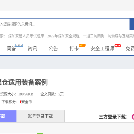
搜索：
煤矿安管人员考试题库
2022年煤矿安全规程
一通三防图例
防治煤与瓦斯突
问答
资讯
公告
打卡
安全工程师
免
煤仓适用装备案例
资源大小：
190.96KB
全文页数：5页
载积分：
1
安全币
下载
账号登录下载
三方登录下载：