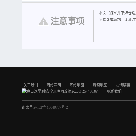
1、附 件煤 矿 井 下
位 置 安 装 声 波 疏
本文（煤矿井下煤仓适
的 震 动，达 到 通 
注意事项
何修改或编辑。 若此
2、 店 第 二 防 爆
作 为破 拱 疏 通 装 
业、淮 北 矿 业 集 
3、术 有 限 公 司3煤
动，达 到 处 理 煤 仓
链式 自 动疏 通 装置
4、 仓 时 推 拉 杆
度 快 速 响 应 闸 门
仓。同 时 给 煤 机 
关于我们
网站声明
网站地图
资源地图
友情链接
5、有 效 处 置堵 仓
6、到 煤仓 内 部，清
7、清理、通 堵机 器 人
8、 仓 内 部 情 况
9、上 海 公 司、南 
联系我们
加 闸 门强 度，提 高
销 集 团同 富 新 煤
仓。山 东 鲁 科 自 
米 山 煤 业、山 西 
（常 州）自 动 化 股
司、陕 西 正 通 煤 
特 码斯 派 克 工 业 
器、A I 摄 像头 等 
煤 陈 家 山 煤 矿、
块 化 拼 接 功 能，水
输 机，实 现原 煤 存
备案号:
苏ICP备18049737号-2
大 学、徐 州 中 矿 