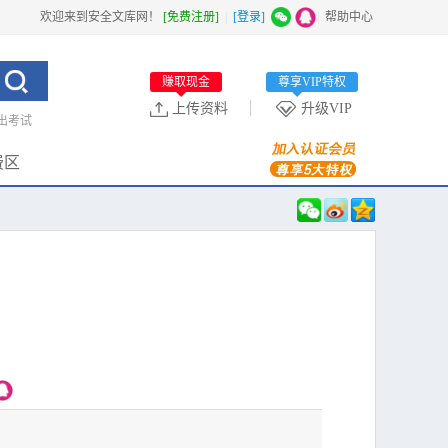
欢迎来到安全文库网！
[免费注册]
|
[登录]
|
帮助中心
赚取现金
尊享VIP特权
上传资料
升级VIP
出考试
费区